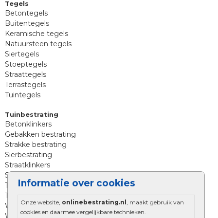
Tegels
Betontegels
Buitentegels
Keramische tegels
Natuursteen tegels
Siertegels
Stoeptegels
Straattegels
Terrastegels
Tuintegels
Tuinbestrating
Betonklinkers
Gebakken bestrating
Strakke bestrating
Sierbestrating
Straatklinkers
Straatstenen
Informatie over cookies
Trommelstenen
Tuinstenen
Onze website,
onlinebestrating.nl
, maakt gebruik van
Waalformaat
cookies en daarmee vergelijkbare technieken.
Wildverband bestrating