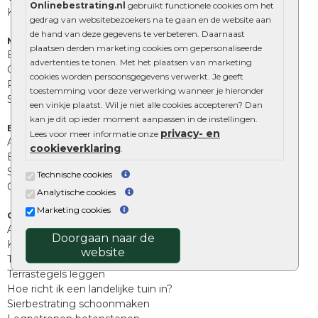
Onlinebestrating.nl
gebruikt functionele cookies om het
Kingstones
gedrag van websitebezoekers na te gaan en de website aan
de hand van deze gegevens te verbeteren. Daarnaast
Muurelementen
plaatsen derden marketing cookies om gepersonaliseerde
Betonbielzen
advertenties te tonen. Met het plaatsen van marketing
Opsluitbanden
cookies worden persoonsgegevens verwerkt. Je geeft
Palissades
toestemming voor deze verwerking wanneer je hieronder
Stapelblokken
een vinkje plaatst. Wil je niet alle cookies accepteren? Dan
kan je dit op ieder moment aanpassen in de instellingen.
Extra benodigdheden
privacy- en
Lees voor meer informatie onze
Afwatering en diversen
cookieverklaring
.
Beplantings en betonelementen
Split, grind en zand
Technische cookies
Oprit tegels
Analytische cookies
Marketing cookies
Overig
Aanbiedingen
Doorgaan naar de
Kunstgras
website
Tuintegels outlet
Terrastegels leggen
Hoe richt ik een landelijke tuin in?
Sierbestrating schoonmaken