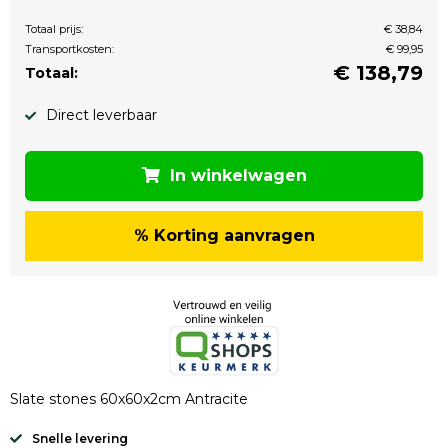
Totaal prijs:
€ 38,84
Transportkosten:
€ 99,95
€
138,79
Totaal:
Direct leverbaar
In winkelwagen
% Korting aanvragen
Slate stones 60x60x2cm Antracite
Snelle levering