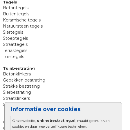
Tegels
Betontegels
Buitentegels
Keramische tegels
Natuursteen tegels
Siertegels
Stoeptegels
Straattegels
Terrastegels
Tuintegels
Tuinbestrating
Betonklinkers
Gebakken bestrating
Strakke bestrating
Sierbestrating
Straatklinkers
Straatstenen
Informatie over cookies
Trommelstenen
Tuinstenen
Onze website,
onlinebestrating.nl
, maakt gebruik van
Waalformaat
cookies en daarmee vergelijkbare technieken.
Wildverband bestrating