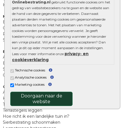
Onlinebestrating.nl
gebruikt functionele cookies om het
Kingstones
gedrag van websitebezoekers na te gaan en de website aan
de hand van deze gegevens te verbeteren. Daarnaast
Muurelementen
plaatsen derden marketing cookies om gepersonaliseerde
Betonbielzen
advertenties te tonen. Met het plaatsen van marketing
Opsluitbanden
cookies worden persoonsgegevens verwerkt. Je geeft
Palissades
toestemming voor deze verwerking wanneer je hieronder
Stapelblokken
een vinkje plaatst. Wil je niet alle cookies accepteren? Dan
kan je dit op ieder moment aanpassen in de instellingen.
Extra benodigdheden
privacy- en
Lees voor meer informatie onze
Afwatering en diversen
cookieverklaring
.
Beplantings en betonelementen
Split, grind en zand
Technische cookies
Oprit tegels
Analytische cookies
Marketing cookies
Overig
Aanbiedingen
Doorgaan naar de
Kunstgras
website
Tuintegels outlet
Terrastegels leggen
Hoe richt ik een landelijke tuin in?
Sierbestrating schoonmaken