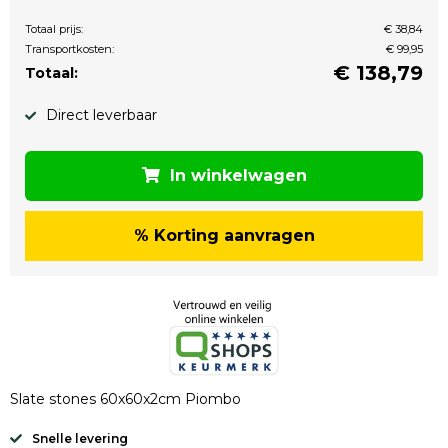
Totaal prijs:
€ 38,84
Transportkosten:
€ 99,95
€
138,79
Totaal:
Direct leverbaar
In winkelwagen
% Korting aanvragen
Slate stones 60x60x2cm Piombo
Snelle levering