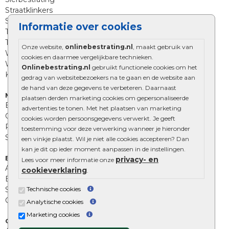
Straatklinkers
Straatstenen
Informatie over cookies
Trommelstenen
Tuinstenen
Onze website,
onlinebestrating.nl
, maakt gebruik van
Waalformaat
cookies en daarmee vergelijkbare technieken.
Wildverband bestrating
Onlinebestrating.nl
gebruikt functionele cookies om het
Kingstones
gedrag van websitebezoekers na te gaan en de website aan
de hand van deze gegevens te verbeteren. Daarnaast
Muurelementen
plaatsen derden marketing cookies om gepersonaliseerde
Betonbielzen
advertenties te tonen. Met het plaatsen van marketing
Opsluitbanden
cookies worden persoonsgegevens verwerkt. Je geeft
Palissades
toestemming voor deze verwerking wanneer je hieronder
Stapelblokken
een vinkje plaatst. Wil je niet alle cookies accepteren? Dan
kan je dit op ieder moment aanpassen in de instellingen.
Extra benodigdheden
privacy- en
Lees voor meer informatie onze
Afwatering en diversen
cookieverklaring
.
Beplantings en betonelementen
Technische cookies
Split, grind en zand
Oprit tegels
Analytische cookies
Marketing cookies
Overig