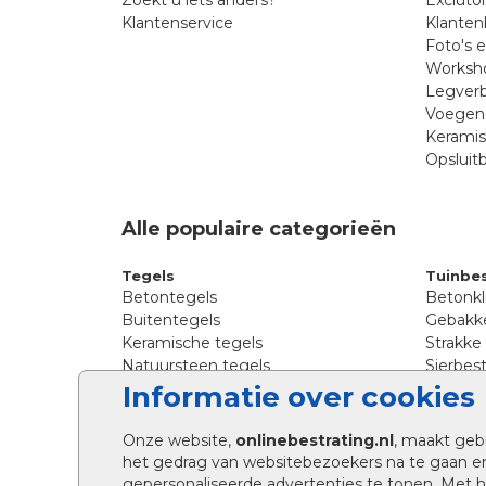
Klantenservice
Klanten
Foto's 
Worksho
Legverb
Voegen 
Kerami
Opsluit
Alle populaire categorieën
Tegels
Tuinbes
Betontegels
Betonkl
Buitentegels
Gebakke
Keramische tegels
Strakke
Natuursteen tegels
Sierbest
Siertegels
Straatkl
Informatie over cookies
Stoeptegels
Straats
Straattegels
Tromme
Onze website,
onlinebestrating.nl
, maakt geb
Terrastegels
Tuinste
het gedrag van websitebezoekers na te gaan e
Tuintegels
Waalfo
gepersonaliseerde advertenties te tonen. Met