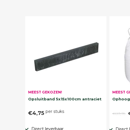
MEEST G
MEEST GEKOZEN!
Ophoogz
Opsluitband 5x15x100cm antraciet
per stuks
€4,75
€89,95
Direct leverbaar
Direct 