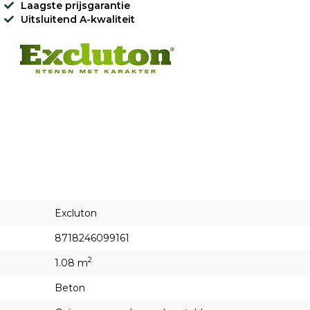
Laagste prijsgarantie
Uitsluitend A-kwaliteit
Excluton
8718246099161
2
1.08 m
Beton