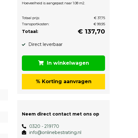
Hoeveelheid is aangepast naar 1.08 m2.
Totaal prijs:
€ 37,75
Transportkosten:
€ 99,95
€
137,70
Totaal:
Direct leverbaar
In winkelwagen
% Korting aanvragen
Neem direct contact met ons op
0320 - 219170
info@onlinebestrating.nl