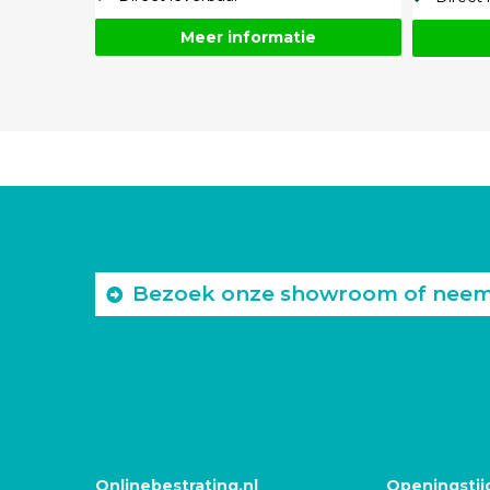
Meer informatie
Bezoek onze showroom of neem c
Onlinebestrating.nl
Openingstij