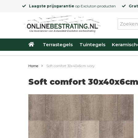
Laagste prijsgarantie
op
Excluton
producten
Grat
Terrastegels
Tuintegels
Keramisch
Home
Soft comfort 30x40x6cm ivory
Soft comfort 30x40x6cm