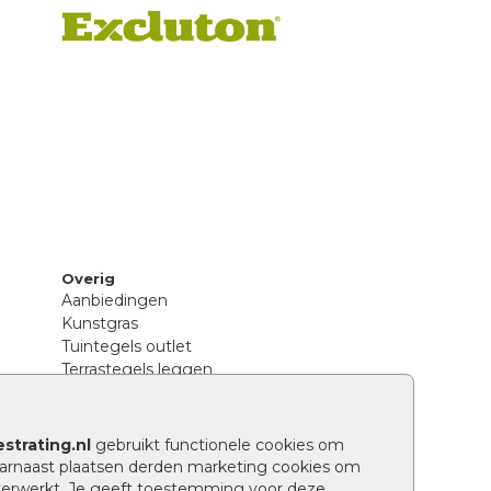
Overig
Aanbiedingen
Kunstgras
Tuintegels outlet
Terrastegels leggen
Hoe richt ik een landelijke tuin in?
Sierbestrating schoonmaken
Legpatronen betonstenen
strating.nl
gebruikt functionele cookies om
n
Hoe betonstenen onderhouden
arnaast plaatsen derden marketing cookies om
Aanlegtips voor betonstenen
verwerkt. Je geeft toestemming voor deze