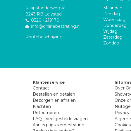
Kaapstanderweg 41
Maandag
Dinsdag
8243 RB Lelystad
Woensdag
0320 - 219170
Donderdag
info@onlinebestrating.nl
Vrijdag
Routebeschrijving
Zaterdag
Zondag
Klantenservice
Informa
Contact
Over On
Bestellen en betalen
Showr
Bezorgen en afhalen
Onze on
Klachten
Nuttige
Retourneren
Privacy 
FAQ - Veelgestelde vragen
Algeme
Aanleg tips sierbestrating
Cookies
Zoekt u iets anders?
Excluto