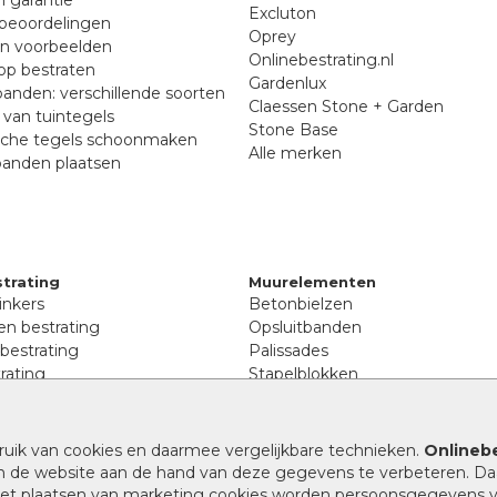
Excluton
beoordelingen
Oprey
en voorbeelden
Onlinebestrating.nl
p bestraten
Gardenlux
anden: verschillende soorten
Claessen Stone + Garden
van tuintegels
Stone Base
sche tegels schoonmaken
Alle merken
banden plaatsen
trating
Muurelementen
inkers
Betonbielzen
n bestrating
Opsluitbanden
 bestrating
Palissades
rating
Stapelblokken
inkers
Extra benodigdheden
tenen
Afwatering en diversen
lstenen
ruik van cookies en daarmee vergelijkbare technieken.
Onlinebe
Beplantings en betonelemente
nen
n de website aan de hand van deze gegevens te verbeteren. Da
Split, grind en zand
rmaat
 het plaatsen van marketing cookies worden persoonsgegevens 