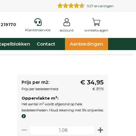
927
ervaringen
 219170
Klantenservice
account
winkelwagen
tapelblokken
Contact
Aanbiedingen
€ 34,95
Prijs per m2:
Prijs per besteleenheid
€ 37,75
2
Oppervlakte m
:
2
Het aantal m
wordt afgerond op hele
besteleenheden. Houd rekening met 5% snijverlies