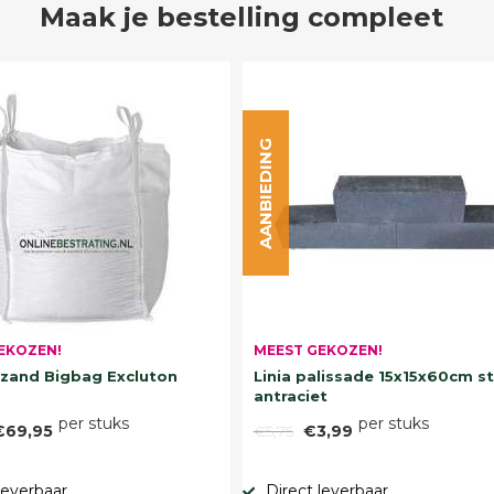
Maak je bestelling compleet
AANBIEDING
EKOZEN!
MEEST GEKOZEN!
and Bigbag Excluton
Linia palissade 15x15x60cm s
antraciet
per stuks
per stuks
€69,95
€5,75
€3,99
leverbaar
Direct leverbaar