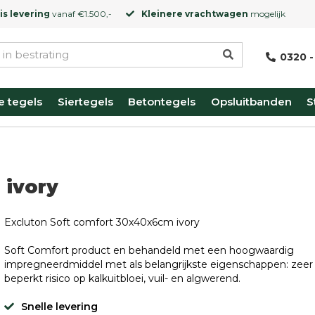
is levering
vanaf €1.500,-
Kleinere vrachtwagen
mogelijk
0320 -
e tegels
Siertegels
Betontegels
Opsluitbanden
S
 ivory
Excluton Soft comfort 30x40x6cm ivory
Soft Comfort product en behandeld met een hoogwaardig
impregneerdmiddel met als belangrijkste eigenschappen: zeer
beperkt risico op kalkuitbloei, vuil- en algwerend.
Snelle levering