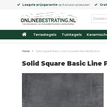
Laagste prijsgarantie
op
Excluton
producten
Grat
Terrastegels
Tuintegels
Keramisch
Home
Solid Square Basic Line Puzzolate Nero 60x60x3cm
Solid Square Basic Line