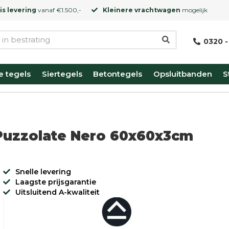
is levering
vanaf €1.500,-
Kleinere vrachtwagen
mogelijk
0320 -
e tegels
Siertegels
Betontegels
Opsluitbanden
S
 Puzzolate Nero 60x60x3cm
Snelle levering
Laagste prijsgarantie
Uitsluitend A-kwaliteit