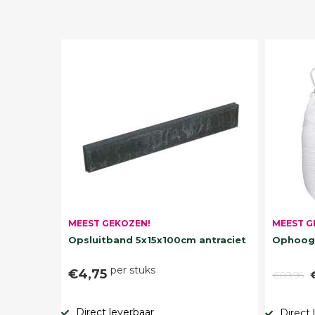
MEEST G
MEEST GEKOZEN!
Ophoogz
Opsluitband 5x15x100cm antraciet
per stuks
€4,75
€89,95
Direct leverbaar
Direct 