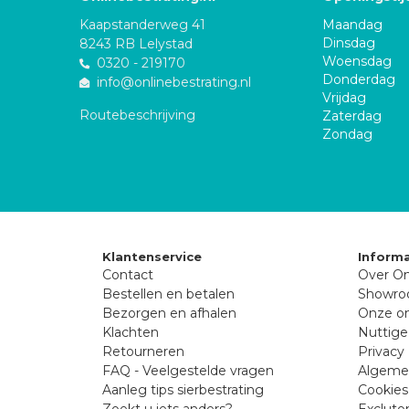
Kaapstanderweg 41
Maandag
Dinsdag
8243 RB Lelystad
Woensdag
0320 - 219170
Donderdag
info@onlinebestrating.nl
Vrijdag
Routebeschrijving
Zaterdag
Zondag
Klantenservice
Informa
Contact
Over On
Bestellen en betalen
Showr
Bezorgen en afhalen
Onze on
Klachten
Nuttige
Retourneren
Privacy 
FAQ - Veelgestelde vragen
Algeme
Aanleg tips sierbestrating
Cookies
Zoekt u iets anders?
Excluto