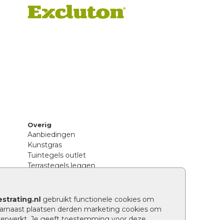
Overig
Aanbiedingen
Kunstgras
Tuintegels outlet
Terrastegels leggen
Hoe richt ik een landelijke tuin in?
Sierbestrating schoonmaken
Legpatronen betonstenen
strating.nl
gebruikt functionele cookies om
n
Hoe betonstenen onderhouden
arnaast plaatsen derden marketing cookies om
Aanlegtips voor betonstenen
verwerkt. Je geeft toestemming voor deze