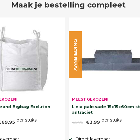
Maak je bestelling compleet
AANBIEDING
EKOZEN!
MEEST GEKOZEN!
and Bigbag Excluton
Linia palissade 15x15x60cm s
antraciet
per stuks
per stuks
€69,95
€5,75
€3,99
leverbaar
Direct leverbaar