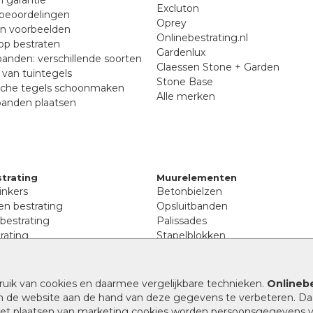
Excluton
beoordelingen
Oprey
en voorbeelden
Onlinebestrating.nl
p bestraten
Gardenlux
anden: verschillende soorten
Claessen Stone + Garden
van tuintegels
Stone Base
sche tegels schoonmaken
Alle merken
banden plaatsen
trating
Muurelementen
inkers
Betonbielzen
n bestrating
Opsluitbanden
 bestrating
Palissades
rating
Stapelblokken
inkers
Extra benodigdheden
tenen
Afwatering en diversen
lstenen
ruik van cookies en daarmee vergelijkbare technieken.
Onlinebe
Beplantings en betonelemente
nen
n de website aan de hand van deze gegevens te verbeteren. Da
Split, grind en zand
rmaat
 het plaatsen van marketing cookies worden persoonsgegevens 