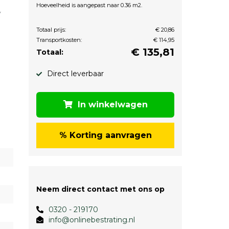
Hoeveelheid is aangepast naar 0.36 m2.
Totaal prijs:
€ 20,86
Transportkosten:
€ 114,95
€
135,81
Totaal:
Direct leverbaar
In winkelwagen
% Korting aanvragen
Neem direct contact met ons op
0320 - 219170
info@onlinebestrating.nl