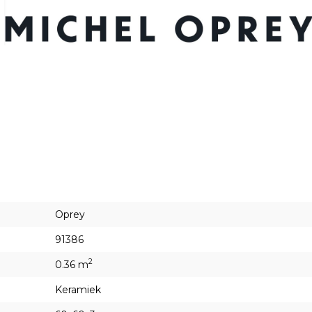
Oprey
91386
2
0.36 m
Keramiek