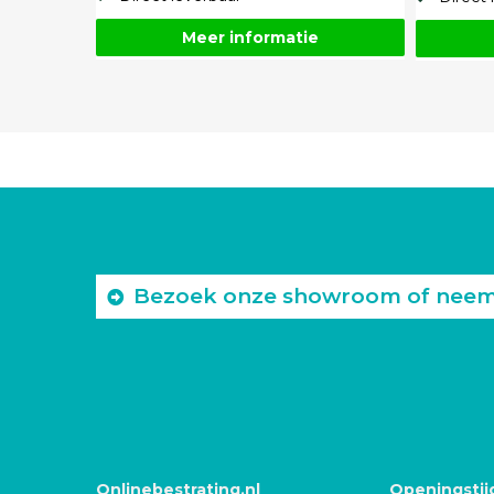
Meer informatie
Bezoek onze showroom of neem c
Onlinebestrating.nl
Openingstij