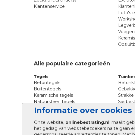
Klantenservice
Klanten
Foto's 
Worksho
Legverb
Voegen 
Kerami
Opsluit
Alle populaire categorieën
Tegels
Tuinbes
Betontegels
Betonkl
Buitentegels
Gebakke
Keramische tegels
Strakke
Natuursteen tegels
Sierbest
Siertegels
Straatkl
Informatie over cookies
Stoeptegels
Straats
Straattegels
Tromme
Onze website,
onlinebestrating.nl
, maakt geb
Terrastegels
Tuinste
het gedrag van websitebezoekers na te gaan e
Tuintegels
Waalfo
gepersonaliseerde advertenties te tonen. Met