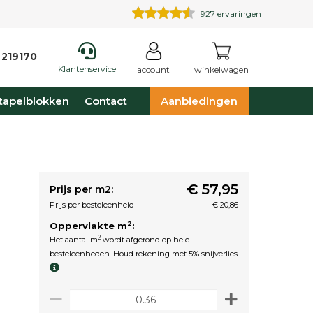
927
ervaringen
 219170
Klantenservice
account
winkelwagen
tapelblokken
Contact
Aanbiedingen
€ 57,95
Prijs per m2:
Prijs per besteleenheid
€ 20,86
2
Oppervlakte m
:
2
Het aantal m
wordt afgerond op hele
besteleenheden. Houd rekening met 5% snijverlies