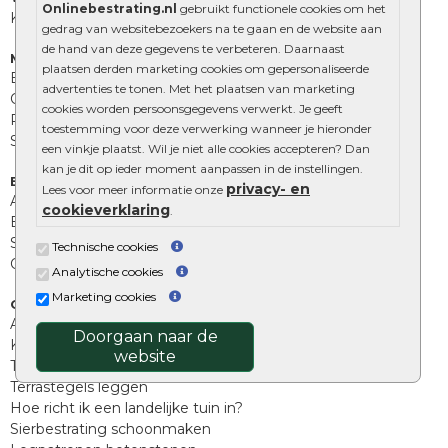
Onlinebestrating.nl
gebruikt functionele cookies om het
Kingstones
gedrag van websitebezoekers na te gaan en de website aan
de hand van deze gegevens te verbeteren. Daarnaast
Muurelementen
plaatsen derden marketing cookies om gepersonaliseerde
Betonbielzen
advertenties te tonen. Met het plaatsen van marketing
Opsluitbanden
cookies worden persoonsgegevens verwerkt. Je geeft
Palissades
toestemming voor deze verwerking wanneer je hieronder
Stapelblokken
een vinkje plaatst. Wil je niet alle cookies accepteren? Dan
kan je dit op ieder moment aanpassen in de instellingen.
Extra benodigdheden
privacy- en
Lees voor meer informatie onze
Afwatering en diversen
cookieverklaring
.
Beplantings en betonelementen
Split, grind en zand
Technische cookies
Oprit tegels
Analytische cookies
Marketing cookies
Overig
Aanbiedingen
Doorgaan naar de
Kunstgras
website
Tuintegels outlet
Terrastegels leggen
Hoe richt ik een landelijke tuin in?
Sierbestrating schoonmaken