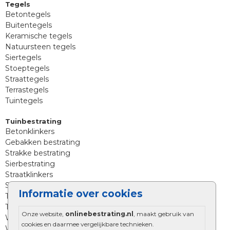
Tegels
Betontegels
Buitentegels
Keramische tegels
Natuursteen tegels
Siertegels
Stoeptegels
Straattegels
Terrastegels
Tuintegels
Tuinbestrating
Betonklinkers
Gebakken bestrating
Strakke bestrating
Sierbestrating
Straatklinkers
Straatstenen
Informatie over cookies
Trommelstenen
Tuinstenen
Onze website,
onlinebestrating.nl
, maakt gebruik van
Waalformaat
cookies en daarmee vergelijkbare technieken.
Wildverband bestrating