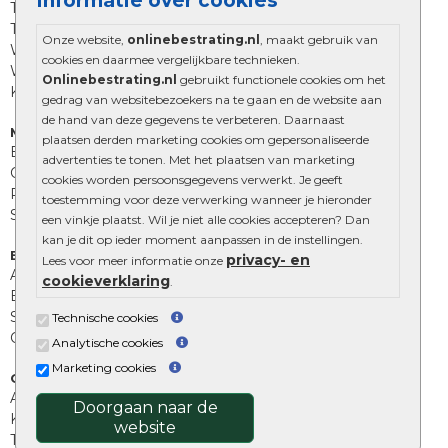
Informatie over cookies
Trommelstenen
Tuinstenen
Onze website,
onlinebestrating.nl
, maakt gebruik van
Waalformaat
cookies en daarmee vergelijkbare technieken.
Wildverband bestrating
Onlinebestrating.nl
gebruikt functionele cookies om het
Kingstones
gedrag van websitebezoekers na te gaan en de website aan
de hand van deze gegevens te verbeteren. Daarnaast
Muurelementen
plaatsen derden marketing cookies om gepersonaliseerde
Betonbielzen
advertenties te tonen. Met het plaatsen van marketing
Opsluitbanden
cookies worden persoonsgegevens verwerkt. Je geeft
Palissades
toestemming voor deze verwerking wanneer je hieronder
Stapelblokken
een vinkje plaatst. Wil je niet alle cookies accepteren? Dan
kan je dit op ieder moment aanpassen in de instellingen.
Extra benodigdheden
privacy- en
Lees voor meer informatie onze
Afwatering en diversen
cookieverklaring
.
Beplantings en betonelementen
Split, grind en zand
Technische cookies
Oprit tegels
Analytische cookies
Marketing cookies
Overig
Aanbiedingen
Doorgaan naar de
Kunstgras
website
Tuintegels outlet