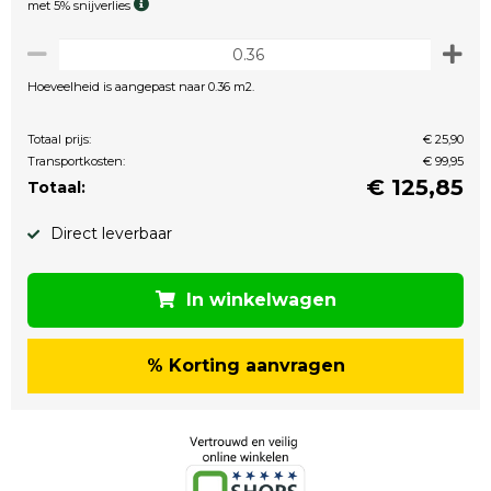
met 5% snijverlies
Hoeveelheid is aangepast naar 0.36 m2.
Totaal prijs:
€ 25,90
Transportkosten:
€ 99,95
€
125,85
Totaal:
Direct leverbaar
In winkelwagen
% Korting aanvragen