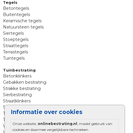
Tegels
Betontegels
Buitentegels
Keramische tegels
Natuursteen tegels
Siertegels
Stoeptegels
Straattegels
Terrastegels
Tuintegels
Tuinbestrating
Betonklinkers
Gebakken bestrating
Strakke bestrating
Sierbestrating
Straatklinkers
Straatstenen
Informatie over cookies
Trommelstenen
Tuinstenen
Onze website,
onlinebestrating.nl
, maakt gebruik van
Waalformaat
cookies en daarmee vergelijkbare technieken.
Wildverband bestrating