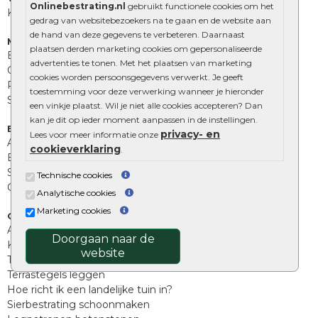
Onlinebestrating.nl
gebruikt functionele cookies om het
Kingstones
gedrag van websitebezoekers na te gaan en de website aan
de hand van deze gegevens te verbeteren. Daarnaast
Muurelementen
plaatsen derden marketing cookies om gepersonaliseerde
Betonbielzen
advertenties te tonen. Met het plaatsen van marketing
Opsluitbanden
cookies worden persoonsgegevens verwerkt. Je geeft
Palissades
toestemming voor deze verwerking wanneer je hieronder
Stapelblokken
een vinkje plaatst. Wil je niet alle cookies accepteren? Dan
kan je dit op ieder moment aanpassen in de instellingen.
Extra benodigdheden
privacy- en
Lees voor meer informatie onze
Afwatering en diversen
cookieverklaring
.
Beplantings en betonelementen
Split, grind en zand
Technische cookies
Oprit tegels
Analytische cookies
Marketing cookies
Overig
Aanbiedingen
Doorgaan naar de
Kunstgras
website
Tuintegels outlet
Terrastegels leggen
Hoe richt ik een landelijke tuin in?
Sierbestrating schoonmaken