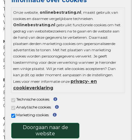
Informatie over cookies
Trommelstenen
Tuinstenen
Onze website,
onlinebestrating.nl
, maakt gebruik van
Waalformaat
cookies en daarmee vergelijkbare technieken.
Wildverband bestrating
Onlinebestrating.nl
gebruikt functionele cookies om het
Kingstones
gedrag van websitebezoekers na te gaan en de website aan
de hand van deze gegevens te verbeteren. Daarnaast
Muurelementen
plaatsen derden marketing cookies om gepersonaliseerde
Betonbielzen
advertenties te tonen. Met het plaatsen van marketing
Opsluitbanden
cookies worden persoonsgegevens verwerkt. Je geeft
Palissades
toestemming voor deze verwerking wanneer je hieronder
Stapelblokken
een vinkje plaatst. Wil je niet alle cookies accepteren? Dan
kan je dit op ieder moment aanpassen in de instellingen.
Extra benodigdheden
privacy- en
Lees voor meer informatie onze
Afwatering en diversen
cookieverklaring
.
Beplantings en betonelementen
Split, grind en zand
Technische cookies
Oprit tegels
Analytische cookies
Marketing cookies
Overig
Aanbiedingen
Doorgaan naar de
Kunstgras
website
Tuintegels outlet