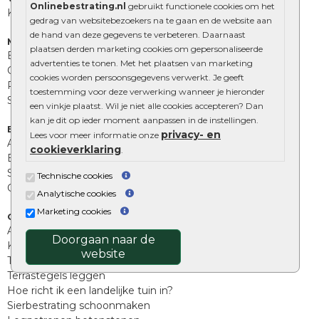
Onlinebestrating.nl
gebruikt functionele cookies om het
Kingstones
gedrag van websitebezoekers na te gaan en de website aan
de hand van deze gegevens te verbeteren. Daarnaast
Muurelementen
plaatsen derden marketing cookies om gepersonaliseerde
Betonbielzen
advertenties te tonen. Met het plaatsen van marketing
Opsluitbanden
cookies worden persoonsgegevens verwerkt. Je geeft
Palissades
toestemming voor deze verwerking wanneer je hieronder
Stapelblokken
een vinkje plaatst. Wil je niet alle cookies accepteren? Dan
kan je dit op ieder moment aanpassen in de instellingen.
Extra benodigdheden
privacy- en
Lees voor meer informatie onze
Afwatering en diversen
cookieverklaring
.
Beplantings en betonelementen
Split, grind en zand
Technische cookies
Oprit tegels
Analytische cookies
Marketing cookies
Overig
Aanbiedingen
Doorgaan naar de
Kunstgras
website
Tuintegels outlet
Terrastegels leggen
Hoe richt ik een landelijke tuin in?
Sierbestrating schoonmaken