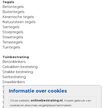
Tegels
Betontegels
Buitentegels
Keramische tegels
Natuursteen tegels
Siertegels
Stoeptegels
Straattegels
Terrastegels
Tuintegels
Tuinbestrating
Betonklinkers
Gebakken bestrating
Strakke bestrating
Sierbestrating
Straatklinkers
Straatstenen
Informatie over cookies
Trommelstenen
Tuinstenen
Onze website,
onlinebestrating.nl
, maakt gebruik van
Waalformaat
cookies en daarmee vergelijkbare technieken.
Wildverband bestrating