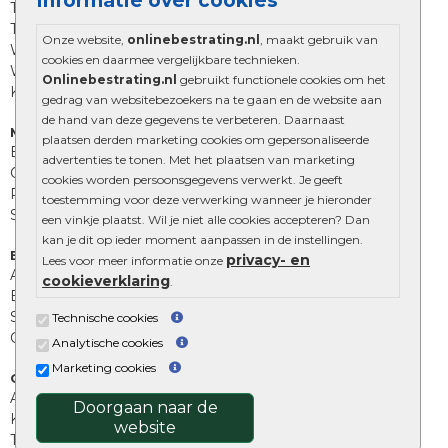
Informatie over cookies
Trommelstenen
Tuinstenen
Onze website,
onlinebestrating.nl
, maakt gebruik van
Waalformaat
cookies en daarmee vergelijkbare technieken.
Wildverband bestrating
Onlinebestrating.nl
gebruikt functionele cookies om het
Kingstones
gedrag van websitebezoekers na te gaan en de website aan
de hand van deze gegevens te verbeteren. Daarnaast
Muurelementen
plaatsen derden marketing cookies om gepersonaliseerde
Betonbielzen
advertenties te tonen. Met het plaatsen van marketing
Opsluitbanden
cookies worden persoonsgegevens verwerkt. Je geeft
Palissades
toestemming voor deze verwerking wanneer je hieronder
Stapelblokken
een vinkje plaatst. Wil je niet alle cookies accepteren? Dan
kan je dit op ieder moment aanpassen in de instellingen.
Extra benodigdheden
privacy- en
Lees voor meer informatie onze
Afwatering en diversen
cookieverklaring
.
Beplantings en betonelementen
Split, grind en zand
Technische cookies
Oprit tegels
Analytische cookies
Marketing cookies
Overig
Aanbiedingen
Doorgaan naar de
Kunstgras
website
Tuintegels outlet