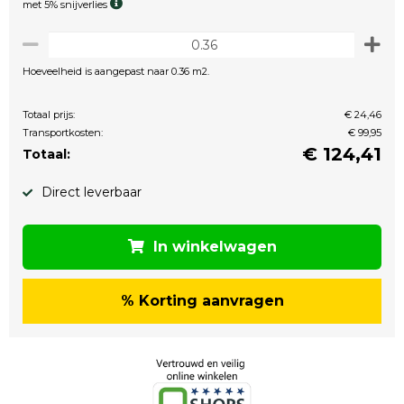
met 5% snijverlies
Hoeveelheid is aangepast naar 0.36 m2.
Totaal prijs:
€ 24,46
Transportkosten:
€ 99,95
€
124,41
Totaal:
Direct leverbaar
In winkelwagen
% Korting aanvragen