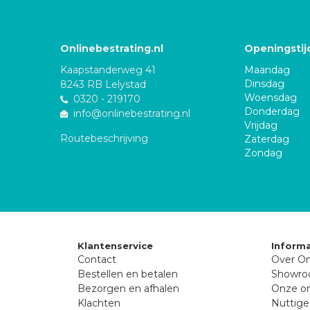
Onlinebestrating.nl
Openingstij
Kaapstanderweg 41
Maandag
Dinsdag
8243 RB Lelystad
Woensdag
0320 - 219170
Donderdag
info@onlinebestrating.nl
Vrijdag
Routebeschrijving
Zaterdag
Zondag
Klantenservice
Informa
Contact
Over On
Bestellen en betalen
Showr
Bezorgen en afhalen
Onze on
Klachten
Nuttige