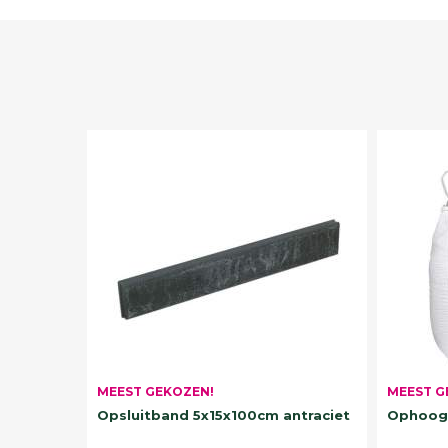
MEEST G
MEEST GEKOZEN!
Ophoogz
Opsluitband 5x15x100cm antraciet