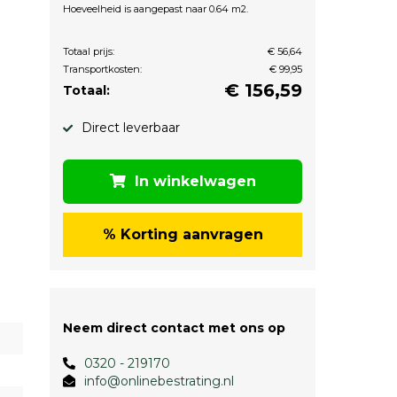
Hoeveelheid is aangepast naar 0.64 m2.
Totaal prijs:
€ 56,64
Transportkosten:
€ 99,95
€
156,59
Totaal:
Direct leverbaar
In winkelwagen
% Korting aanvragen
Neem direct contact met ons op
0320 - 219170
info@onlinebestrating.nl