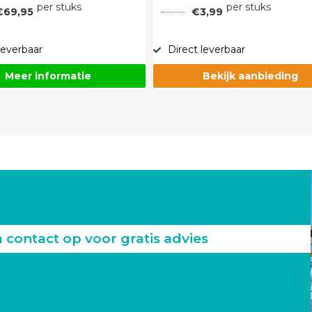
per stuks
per stuks
€69,95
€5,75
€3,99
leverbaar
Direct leverbaar
Meer informatie
Bekijk aanbieding
ontact op voor gratis advies