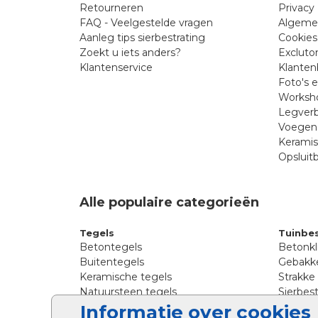
Retourneren
Privacy 
FAQ - Veelgestelde vragen
Algeme
Aanleg tips sierbestrating
Cookies
Zoekt u iets anders?
Excluto
Klantenservice
Klanten
Foto's 
Worksho
Legverb
Voegen 
Kerami
Opsluit
Alle populaire categorieën
Tegels
Tuinbes
Betontegels
Betonkl
Buitentegels
Gebakke
Keramische tegels
Strakke
Natuursteen tegels
Sierbest
Siertegels
Straatkl
Informatie over cookies