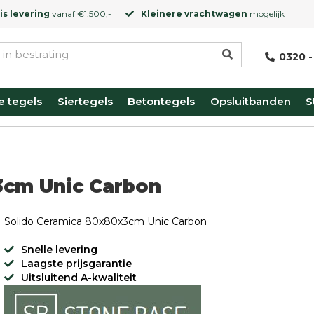
is levering
vanaf €1.500,-
Kleinere vrachtwagen
mogelijk
0320 -
e tegels
Siertegels
Betontegels
Opsluitbanden
S
3cm Unic Carbon
Solido Ceramica 80x80x3cm Unic Carbon
Snelle levering
Laagste prijsgarantie
Uitsluitend A-kwaliteit