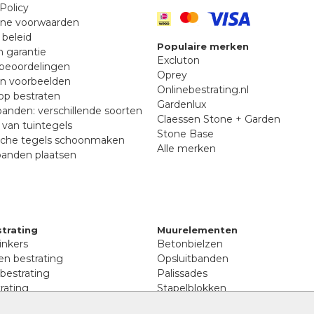
Policy
ne voorwaarden
 beleid
Populaire merken
n garantie
Excluton
beoordelingen
Oprey
en voorbeelden
Onlinebestrating.nl
p bestraten
Gardenlux
anden: verschillende soorten
Claessen Stone + Garden
van tuintegels
Stone Base
sche tegels schoonmaken
Alle merken
banden plaatsen
trating
Muurelementen
inkers
Betonbielzen
n bestrating
Opsluitbanden
 bestrating
Palissades
rating
Stapelblokken
inkers