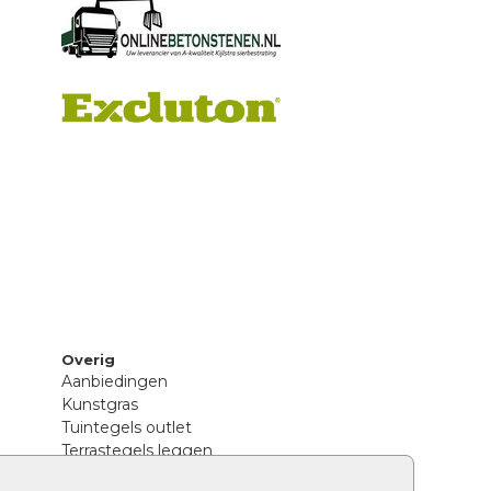
Overig
Aanbiedingen
Kunstgras
Tuintegels outlet
Terrastegels leggen
Hoe richt ik een landelijke tuin in?