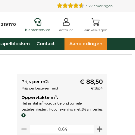
927
ervaringen
 219170
Klantenservice
account
winkelwagen
tapelblokken
Contact
Aanbiedingen
€ 88,50
Prijs per m2:
Prijs per besteleenheid
€ 56,64
2
Oppervlakte m
:
2
Het aantal m
wordt afgerond op hele
besteleenheden. Houd rekening met 5% snijverlies