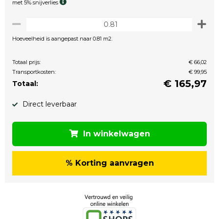
met 5% snijverlies
Hoeveelheid is aangepast naar 0.81 m2.
Totaal prijs:
€ 66,02
Transportkosten:
€ 99,95
€
165,97
Totaal:
Direct leverbaar
In winkelwagen
% Korting aanvragen