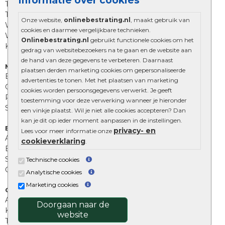
Informatie over cookies
Trommelstenen
Tuinstenen
Onze website,
onlinebestrating.nl
, maakt gebruik van
Waalformaat
cookies en daarmee vergelijkbare technieken.
Wildverband bestrating
Onlinebestrating.nl
gebruikt functionele cookies om het
Kingstones
gedrag van websitebezoekers na te gaan en de website aan
de hand van deze gegevens te verbeteren. Daarnaast
Muurelementen
plaatsen derden marketing cookies om gepersonaliseerde
Betonbielzen
advertenties te tonen. Met het plaatsen van marketing
Opsluitbanden
cookies worden persoonsgegevens verwerkt. Je geeft
Palissades
toestemming voor deze verwerking wanneer je hieronder
Stapelblokken
een vinkje plaatst. Wil je niet alle cookies accepteren? Dan
kan je dit op ieder moment aanpassen in de instellingen.
Extra benodigdheden
privacy- en
Lees voor meer informatie onze
Afwatering en diversen
cookieverklaring
.
Beplantings en betonelementen
Split, grind en zand
Technische cookies
Oprit tegels
Analytische cookies
Marketing cookies
Overig
Aanbiedingen
Doorgaan naar de
Kunstgras
website
Tuintegels outlet