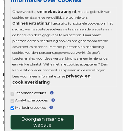
Informatie over cookies
Trommelstenen
Tuinstenen
Onze website,
onlinebestrating.nl
, maakt gebruik van
Waalformaat
cookies en daarmee vergelijkbare technieken.
Wildverband bestrating
Onlinebestrating.nl
gebruikt functionele cookies om het
Kingstones
gedrag van websitebezoekers na te gaan en de website aan
de hand van deze gegevens te verbeteren. Daarnaast
Muurelementen
plaatsen derden marketing cookies om gepersonaliseerde
Betonbielzen
advertenties te tonen. Met het plaatsen van marketing
Opsluitbanden
cookies worden persoonsgegevens verwerkt. Je geeft
Palissades
toestemming voor deze verwerking wanneer je hieronder
Stapelblokken
een vinkje plaatst. Wil je niet alle cookies accepteren? Dan
kan je dit op ieder moment aanpassen in de instellingen.
Extra benodigdheden
privacy- en
Lees voor meer informatie onze
Afwatering en diversen
cookieverklaring
.
Beplantings en betonelementen
Split, grind en zand
Technische cookies
Oprit tegels
Analytische cookies
Marketing cookies
Overig
Aanbiedingen
Doorgaan naar de
Kunstgras
website
Tuintegels outlet