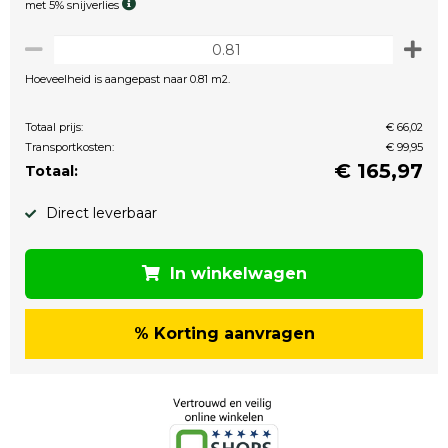
met 5% snijverlies
Hoeveelheid is aangepast naar 0.81 m2.
Totaal prijs:
€ 66,02
Transportkosten:
€ 99,95
€
165,97
Totaal:
Direct leverbaar
In winkelwagen
% Korting aanvragen