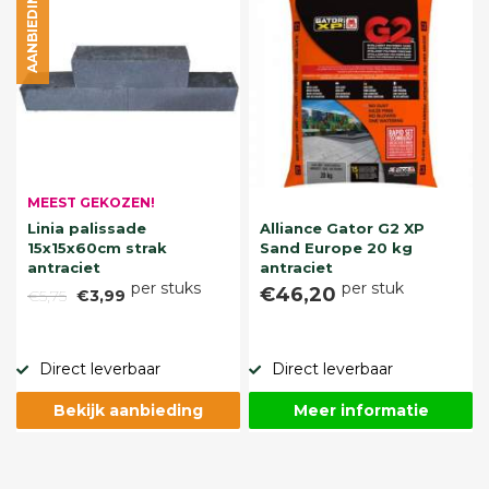
AANBIEDING
MEEST GEKOZEN!
Linia palissade
Alliance Gator G2 XP
15x15x60cm strak
Sand Europe 20 kg
antraciet
antraciet
per stuks
per stuk
€46,20
€5,75
€3,99
Direct leverbaar
Direct leverbaar
Bekijk aanbieding
Meer informatie