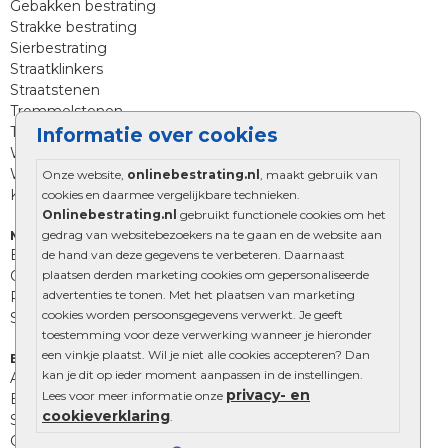
Gebakken bestrating
Strakke bestrating
Sierbestrating
Straatklinkers
Straatstenen
Trommelstenen
Tuinstenen
Informatie over cookies
Waalformaat
Wildverband bestrating
Onze website,
onlinebestrating.nl
, maakt gebruik van
Kingstones
cookies en daarmee vergelijkbare technieken.
Onlinebestrating.nl
gebruikt functionele cookies om het
gedrag van websitebezoekers na te gaan en de website aan
Muurelementen
Betonbielzen
de hand van deze gegevens te verbeteren. Daarnaast
plaatsen derden marketing cookies om gepersonaliseerde
Opsluitbanden
advertenties te tonen. Met het plaatsen van marketing
Palissades
cookies worden persoonsgegevens verwerkt. Je geeft
Stapelblokken
toestemming voor deze verwerking wanneer je hieronder
een vinkje plaatst. Wil je niet alle cookies accepteren? Dan
Extra benodigdheden
kan je dit op ieder moment aanpassen in de instellingen.
Afwatering en diversen
privacy- en
Lees voor meer informatie onze
Beplantings en betonelementen
cookieverklaring
.
Split, grind en zand
Oprit tegels