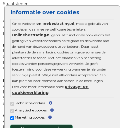
Straatstenen
Trommelstenen
Informatie over cookies
Tuinstenen
Waalformaat
Onze website,
onlinebestrating.nl
, maakt gebruik van
Wildverband bestrating
cookies en daarmee vergelijkbare technieken.
Kingstones
Onlinebestrating.nl
gebruikt functionele cookies om het
gedrag van websitebezoekers na te gaan en de website aan
Muurelementen
de hand van deze gegevens te verbeteren. Daarnaast
Betonbielzen
plaatsen derden marketing cookies om gepersonaliseerde
Opsluitbanden
advertenties te tonen. Met het plaatsen van marketing
Palissades
cookies worden persoonsgegevens verwerkt. Je geeft
Stapelblokken
toestemming voor deze verwerking wanneer je hieronder
een vinkje plaatst. Wil je niet alle cookies accepteren? Dan
Extra benodigdheden
kan je dit op ieder moment aanpassen in de instellingen.
Afwatering en diversen
privacy- en
Lees voor meer informatie onze
Beplantings en betonelementen
cookieverklaring
.
Split, grind en zand
Technische cookies
Oprit tegels
Analytische cookies
Overig
Marketing cookies
Aanbiedingen
Kunstgras