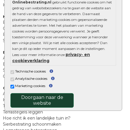
Onlinebestrating.nl
gebruikt functionele cookies om het
Kingstones
gedrag van websitebezoekers na te gaan en de website aan
de hand van deze gegevens te verbeteren. Daarnaast
Muurelementen
plaatsen derden marketing cookies om gepersonaliseerde
Betonbielzen
advertenties te tonen. Met het plaatsen van marketing
Opsluitbanden
cookies worden persoonsgegevens verwerkt. Je geeft
Palissades
toestemming voor deze verwerking wanneer je hieronder
Stapelblokken
een vinkje plaatst. Wil je niet alle cookies accepteren? Dan
kan je dit op ieder moment aanpassen in de instellingen.
Extra benodigdheden
privacy- en
Lees voor meer informatie onze
Afwatering en diversen
cookieverklaring
.
Beplantings en betonelementen
Split, grind en zand
Technische cookies
Oprit tegels
Analytische cookies
Marketing cookies
Overig
Aanbiedingen
Doorgaan naar de
Kunstgras
website
Tuintegels outlet
Terrastegels leggen
Hoe richt ik een landelijke tuin in?
Sierbestrating schoonmaken