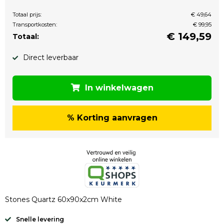
Totaal prijs:
€ 49,64
Transportkosten:
€ 99,95
€
149,59
Totaal:
Direct leverbaar
In winkelwagen
% Korting aanvragen
Stones Quartz 60x90x2cm White
Snelle levering