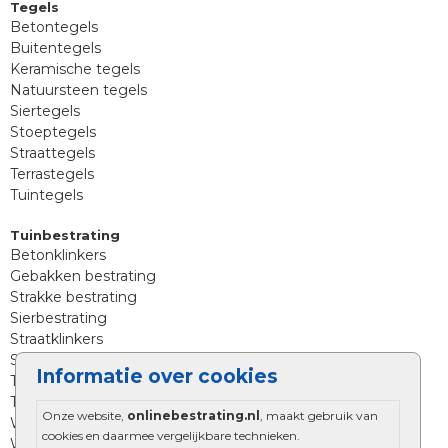
Tegels
Betontegels
Buitentegels
Keramische tegels
Natuursteen tegels
Siertegels
Stoeptegels
Straattegels
Terrastegels
Tuintegels
Tuinbestrating
Betonklinkers
Gebakken bestrating
Strakke bestrating
Sierbestrating
Straatklinkers
Straatstenen
Informatie over cookies
Trommelstenen
Tuinstenen
Onze website,
onlinebestrating.nl
, maakt gebruik van
Waalformaat
cookies en daarmee vergelijkbare technieken.
Wildverband bestrating