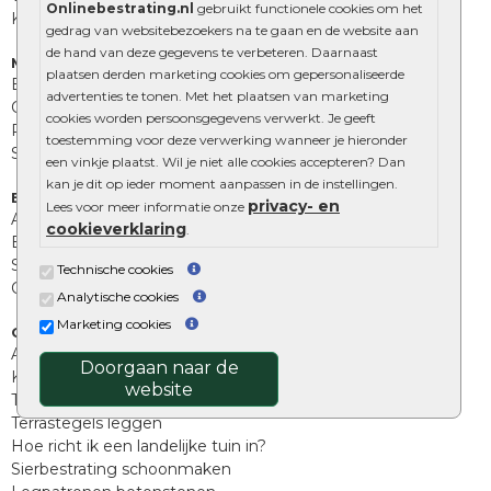
Onlinebestrating.nl
gebruikt functionele cookies om het
Kingstones
gedrag van websitebezoekers na te gaan en de website aan
de hand van deze gegevens te verbeteren. Daarnaast
Muurelementen
plaatsen derden marketing cookies om gepersonaliseerde
Betonbielzen
advertenties te tonen. Met het plaatsen van marketing
Opsluitbanden
cookies worden persoonsgegevens verwerkt. Je geeft
Palissades
toestemming voor deze verwerking wanneer je hieronder
Stapelblokken
een vinkje plaatst. Wil je niet alle cookies accepteren? Dan
kan je dit op ieder moment aanpassen in de instellingen.
Extra benodigdheden
privacy- en
Lees voor meer informatie onze
Afwatering en diversen
cookieverklaring
.
Beplantings en betonelementen
Split, grind en zand
Technische cookies
Oprit tegels
Analytische cookies
Marketing cookies
Overig
Aanbiedingen
Doorgaan naar de
Kunstgras
website
Tuintegels outlet
Terrastegels leggen
Hoe richt ik een landelijke tuin in?
Sierbestrating schoonmaken