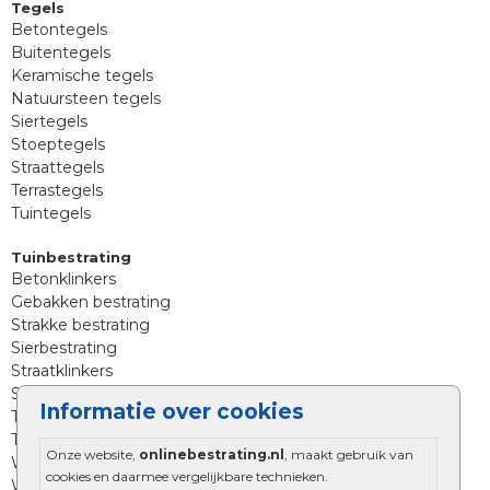
Tegels
Betontegels
Buitentegels
Keramische tegels
Natuursteen tegels
Siertegels
Stoeptegels
Straattegels
Terrastegels
Tuintegels
Tuinbestrating
Betonklinkers
Gebakken bestrating
Strakke bestrating
Sierbestrating
Straatklinkers
Straatstenen
Informatie over cookies
Trommelstenen
Tuinstenen
Onze website,
onlinebestrating.nl
, maakt gebruik van
Waalformaat
cookies en daarmee vergelijkbare technieken.
Wildverband bestrating