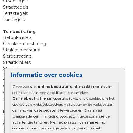
Stoeptegels
Straattegels
Terrastegels
Tuintegels
Tuinbestrating
Betonklinkers
Gebakken bestrating
Strakke bestrating
Sierbestrating
Straatklinkers
Straatstenen
Informatie over cookies
Trommelstenen
Tuinstenen
Onze website,
onlinebestrating.nl
, maakt gebruik van
Waalformaat
cookies en daarmee vergelijkbare technieken.
Wildverband bestrating
Onlinebestrating.nl
gebruikt functionele cookies om het
Kingstones
gedrag van websitebezoekers na te gaan en de website aan
de hand van deze gegevens te verbeteren. Daarnaast
Muurelementen
plaatsen derden marketing cookies om gepersonaliseerde
Betonbielzen
advertenties te tonen. Met het plaatsen van marketing
Opsluitbanden
cookies worden persoonsgegevens verwerkt. Je geeft
Palissades