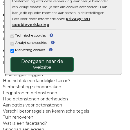
toestemming voor deze verwerking wanneer je hieronder
Stapelblokken
een vinkje plaatst. Wil je niet alle cookies accepteren? Dan
kan je dit op ieder moment aanpassen in de instellingen.
Extra benodigdheden
privacy- en
Lees voor meer informatie onze
Afwatering en diversen
cookieverklaring
.
Beplantings en betonelementen
Split, grind en zand
Technische cookies
Oprit tegels
Analytische cookies
Marketing cookies
Overig
Aanbiedingen
Doorgaan naar de
Kunstgras
website
Tuintegels outlet
Terrastegels leggen
Hoe richt ik een landelijke tuin in?
Sierbestrating schoonmaken
Legpatronen betonstenen
Hoe betonstenen onderhouden
Aanlegtips voor betonstenen
Verschil betontegels en keramische tegels
Tuin renoveren
Wat is een facetrand?
Grindpad aanleggen