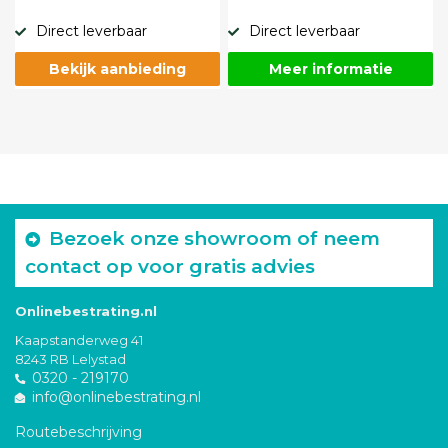
Direct leverbaar
Direct leverbaar
Bekijk aanbieding
Meer informatie
Bezoek onze showroom of neem
contact op voor gratis advies
Onlinebestrating.nl
Kaapstanderweg 41
8243 RB Lelystad
0320 - 219170
info@onlinebestrating.nl
Routebeschrijving