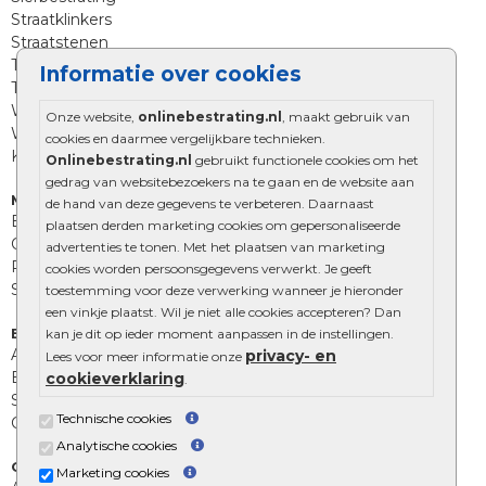
Straatklinkers
Straatstenen
Trommelstenen
Informatie over cookies
Tuinstenen
Waalformaat
Onze website,
onlinebestrating.nl
, maakt gebruik van
Wildverband bestrating
cookies en daarmee vergelijkbare technieken.
Kingstones
Onlinebestrating.nl
gebruikt functionele cookies om het
gedrag van websitebezoekers na te gaan en de website aan
Muurelementen
de hand van deze gegevens te verbeteren. Daarnaast
Betonbielzen
plaatsen derden marketing cookies om gepersonaliseerde
Opsluitbanden
advertenties te tonen. Met het plaatsen van marketing
Palissades
cookies worden persoonsgegevens verwerkt. Je geeft
Stapelblokken
toestemming voor deze verwerking wanneer je hieronder
een vinkje plaatst. Wil je niet alle cookies accepteren? Dan
Extra benodigdheden
kan je dit op ieder moment aanpassen in de instellingen.
Afwatering en diversen
privacy- en
Lees voor meer informatie onze
Beplantings en betonelementen
cookieverklaring
.
Split, grind en zand
Technische cookies
Oprit tegels
Analytische cookies
Overig
Marketing cookies