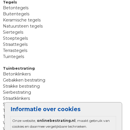
Tegels
Betontegels
Buitentegels
Keramische tegels
Natuursteen tegels
Siertegels
Stoeptegels
Straattegels
Terrastegels
Tuintegels
Tuinbestrating
Betonklinkers
Gebakken bestrating
Strakke bestrating
Sierbestrating
Straatklinkers
Straatstenen
Informatie over cookies
Trommelstenen
Tuinstenen
Onze website,
onlinebestrating.nl
, maakt gebruik van
Waalformaat
cookies en daarmee vergelijkbare technieken.
Wildverband bestrating