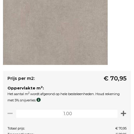
€ 70,95
Prijs per m2:
2
Oppervlakte m
:
2
Het aantal m
wordt afgerond op hele besteleenheden. Houd rekening
met 5% snijverlies
Totaal prijs:
€ 70,95