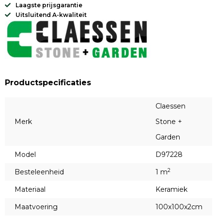
Laagste prijsgarantie
Uitsluitend A-kwaliteit
Productspecificaties
Claessen
Merk
Stone +
Garden
Model
D97228
2
Besteleenheid
1 m
Materiaal
Keramiek
Maatvoering
100x100x2cm