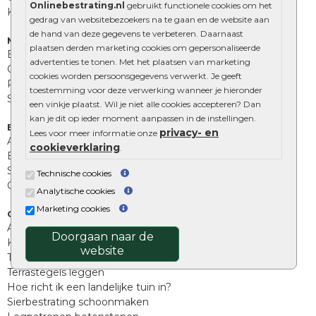
Onlinebestrating.nl
gebruikt functionele cookies om het
Kingstones
gedrag van websitebezoekers na te gaan en de website aan
de hand van deze gegevens te verbeteren. Daarnaast
Muurelementen
plaatsen derden marketing cookies om gepersonaliseerde
Betonbielzen
advertenties te tonen. Met het plaatsen van marketing
Opsluitbanden
cookies worden persoonsgegevens verwerkt. Je geeft
Palissades
toestemming voor deze verwerking wanneer je hieronder
Stapelblokken
een vinkje plaatst. Wil je niet alle cookies accepteren? Dan
kan je dit op ieder moment aanpassen in de instellingen.
Extra benodigdheden
privacy- en
Lees voor meer informatie onze
Afwatering en diversen
cookieverklaring
.
Beplantings en betonelementen
Split, grind en zand
Technische cookies
Oprit tegels
Analytische cookies
Marketing cookies
Overig
Aanbiedingen
Doorgaan naar de
Kunstgras
website
Tuintegels outlet
Terrastegels leggen
Hoe richt ik een landelijke tuin in?
Sierbestrating schoonmaken