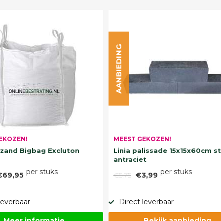
AANBIEDING
EKOZEN!
MEEST GEKOZEN!
and Bigbag Excluton
Linia palissade 15x15x60cm s
antraciet
per stuks
per stuks
€69,95
€5,75
€3,99
leverbaar
Direct leverbaar
Meer informatie
Bekijk aanbieding