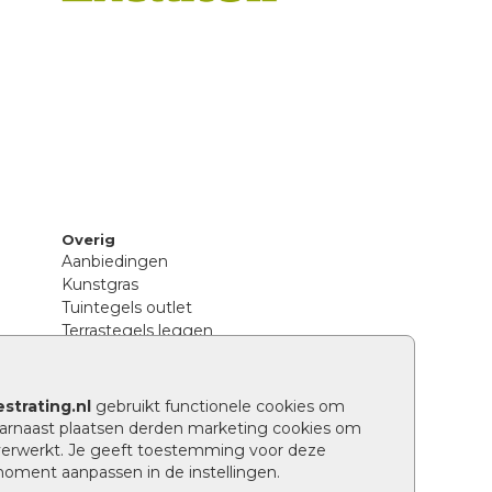
Overig
Aanbiedingen
Kunstgras
Tuintegels outlet
Terrastegels leggen
Hoe richt ik een landelijke tuin in?
Sierbestrating schoonmaken
Legpatronen betonstenen
strating.nl
gebruikt functionele cookies om
n
Hoe betonstenen onderhouden
arnaast plaatsen derden marketing cookies om
Aanlegtips voor betonstenen
verwerkt. Je geeft toestemming voor deze
Verschil betontegels en keramische
 moment aanpassen in de instellingen.
tegels