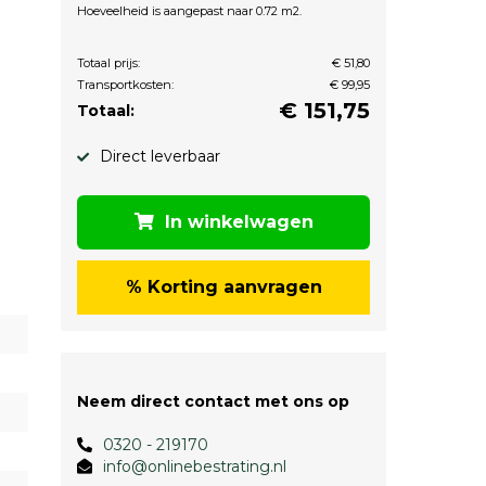
Hoeveelheid is aangepast naar 0.72 m2.
Totaal prijs:
€ 51,80
Transportkosten:
€ 99,95
€
151,75
Totaal:
Direct leverbaar
In winkelwagen
% Korting aanvragen
Neem direct contact met ons op
0320 - 219170
info@onlinebestrating.nl