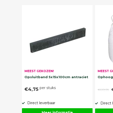
MEEST G
MEEST GEKOZEN!
Ophoogz
Opsluitband 5x15x100cm antraciet
per stuks
€4,75
€89,95
Direct leverbaar
Direct 
Meer informatie