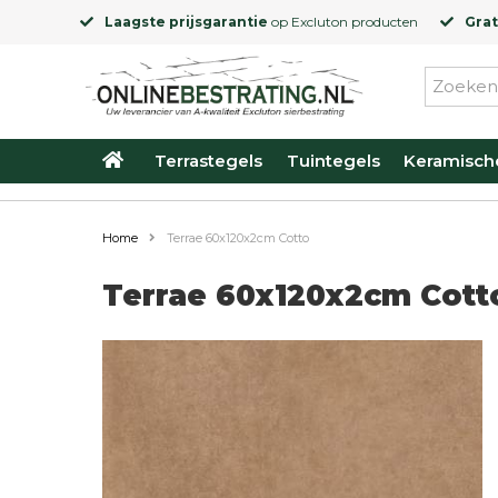
Laagste prijsgarantie
op
Excluton
producten
Grat
Terrastegels
Tuintegels
Keramisch
Home
Terrae 60x120x2cm Cotto
Terrae 60x120x2cm Cott