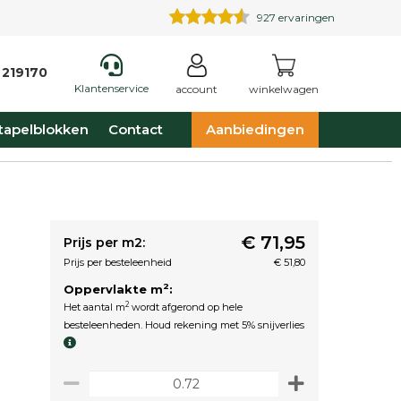
927
ervaringen
 219170
Klantenservice
account
winkelwagen
tapelblokken
Contact
Aanbiedingen
€ 71,95
Prijs per m2:
Prijs per besteleenheid
€ 51,80
2
Oppervlakte m
:
2
Het aantal m
wordt afgerond op hele
besteleenheden. Houd rekening met 5% snijverlies