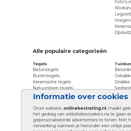
Foto's 
Worksho
Legverb
Voegen 
Kerami
Opsluit
Alle populaire categorieën
Tegels
Tuinbes
Betontegels
Betonkl
Buitentegels
Gebakke
Keramische tegels
Strakke
Natuursteen tegels
Sierbest
Siertegels
Straatkl
Informatie over cookies
Stoeptegels
Straats
Straattegels
Tromme
Onze website,
onlinebestrating.nl
, maakt geb
Terrastegels
Tuinste
het gedrag van websitebezoekers na te gaan e
Tuintegels
Waalfo
gepersonaliseerde advertenties te tonen. Met
Wildver
verwerking wanneer je hieronder een vinkje plaat
Kingsto