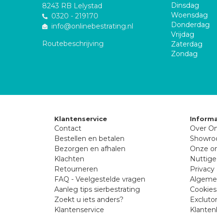
Dinsdag
8243 RB Lelystad
Woensdag
0320 - 219170
Donderdag
info@onlinebestrating.nl
Vrijdag
Routebeschrijving
Zaterdag
Zondag
Klantenservice
Informa
Contact
Over On
Bestellen en betalen
Showr
Bezorgen en afhalen
Onze on
Klachten
Nuttige
Retourneren
Privacy 
FAQ - Veelgestelde vragen
Algeme
Aanleg tips sierbestrating
Cookies
Zoekt u iets anders?
Excluto
Klantenservice
Klanten