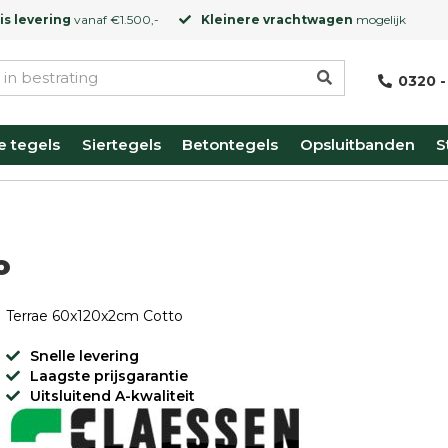
is levering
vanaf €1.500,-
Kleinere vrachtwagen
mogelijk
0320 -
e tegels
Siertegels
Betontegels
Opsluitbanden
S
o
Terrae 60x120x2cm Cotto
Snelle levering
Laagste prijsgarantie
Uitsluitend A-kwaliteit