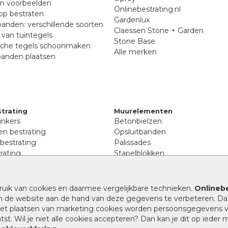
en voorbeelden
Onlinebestrating.nl
p bestraten
Gardenlux
anden: verschillende soorten
Claessen Stone + Garden
van tuintegels
Stone Base
sche tegels schoonmaken
Alle merken
banden plaatsen
trating
Muurelementen
inkers
Betonbielzen
n bestrating
Opsluitbanden
 bestrating
Palissades
rating
Stapelblokken
inkers
Extra benodigdheden
tenen
Afwatering en diversen
lstenen
ruik van cookies en daarmee vergelijkbare technieken.
Onlinebe
Beplantings en betonelemente
nen
n de website aan de hand van deze gegevens te verbeteren. Da
Split, grind en zand
rmaat
 het plaatsen van marketing cookies worden persoonsgegevens 
Oprit tegels
band bestrating
st. Wil je niet alle cookies accepteren? Dan kan je dit op ieder
nes