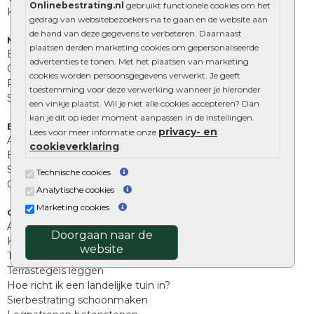
Onlinebestrating.nl
gebruikt functionele cookies om het
Kingstones
gedrag van websitebezoekers na te gaan en de website aan
de hand van deze gegevens te verbeteren. Daarnaast
Muurelementen
plaatsen derden marketing cookies om gepersonaliseerde
Betonbielzen
advertenties te tonen. Met het plaatsen van marketing
Opsluitbanden
cookies worden persoonsgegevens verwerkt. Je geeft
Palissades
toestemming voor deze verwerking wanneer je hieronder
Stapelblokken
een vinkje plaatst. Wil je niet alle cookies accepteren? Dan
kan je dit op ieder moment aanpassen in de instellingen.
Extra benodigdheden
privacy- en
Lees voor meer informatie onze
Afwatering en diversen
cookieverklaring
.
Beplantings en betonelementen
Split, grind en zand
Technische cookies
Oprit tegels
Analytische cookies
Marketing cookies
Overig
Aanbiedingen
Doorgaan naar de
Kunstgras
website
Tuintegels outlet
Terrastegels leggen
Hoe richt ik een landelijke tuin in?
Sierbestrating schoonmaken