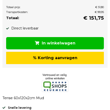
Totaal prijs:
€ 51,80
Transportkosten:
€ 99,95
€
151,75
Totaal:
Direct leverbaar
In winkelwagen
% Korting aanvragen
Terrae 60x120x2cm Mud
Snelle levering