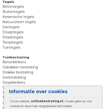
Tegels
Betontegels
Buitentegels
Keramische tegels
Natuursteen tegels
Siertegels
Stoeptegels
Straattegels
Terrastegels
Tuintegels
Tuinbestrating
Betonklinkers
Gebakken bestrating
Strakke bestrating
Sierbestrating
Straatklinkers
Straatstenen
Informatie over cookies
Trommelstenen
Tuinstenen
Onze website,
onlinebestrating.nl
, maakt gebruik van
Waalformaat
cookies en daarmee vergelijkbare technieken.
Wildverband bestrating