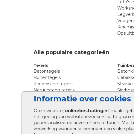
Foto's 
Worksho
Legverb
Voegen 
Kerami
Opsluit
Alle populaire categorieën
Tegels
Tuinbes
Betontegels
Betonkl
Buitentegels
Gebakke
Keramische tegels
Strakke
Natuursteen tegels
Sierbest
Siertegels
Straatkl
Informatie over cookies
Stoeptegels
Straats
Straattegels
Tromme
Onze website,
onlinebestrating.nl
, maakt geb
Terrastegels
Tuinste
het gedrag van websitebezoekers na te gaan e
Tuintegels
Waalfo
gepersonaliseerde advertenties te tonen. Met
Wildver
verwerking wanneer je hieronder een vinkje plaat
Kingsto