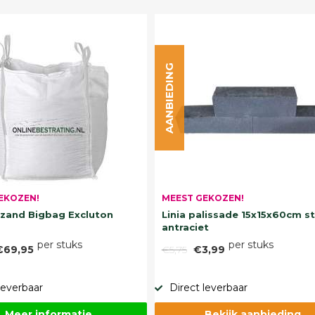
AANBIEDING
EKOZEN!
MEEST GEKOZEN!
and Bigbag Excluton
Linia palissade 15x15x60cm s
antraciet
per stuks
per stuks
€69,95
€5,75
€3,99
leverbaar
Direct leverbaar
Meer informatie
Bekijk aanbieding