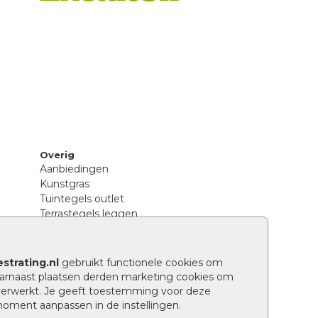
Overig
Aanbiedingen
Kunstgras
Tuintegels outlet
Terrastegels leggen
Hoe richt ik een landelijke tuin in?
Sierbestrating schoonmaken
Legpatronen betonstenen
strating.nl
gebruikt functionele cookies om
n
Hoe betonstenen onderhouden
arnaast plaatsen derden marketing cookies om
Aanlegtips voor betonstenen
verwerkt. Je geeft toestemming voor deze
Verschil betontegels en keramische
 moment aanpassen in de instellingen.
tegels