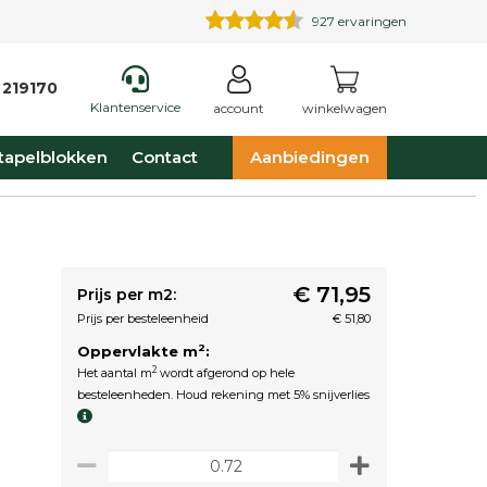
927
ervaringen
 219170
Klantenservice
account
winkelwagen
tapelblokken
Contact
Aanbiedingen
€ 71,95
Prijs per m2:
Prijs per besteleenheid
€ 51,80
2
Oppervlakte m
:
2
Het aantal m
wordt afgerond op hele
besteleenheden. Houd rekening met 5% snijverlies