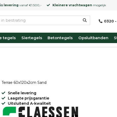
is levering
vanaf €1.500,-
Kleinere vrachtwagen
mogelijk
0320 -
e tegels
Siertegels
Betontegels
Opsluitbanden
S
d
Terrae 60x120x2cm Sand
Snelle levering
Laagste prijsgarantie
Uitsluitend A-kwaliteit