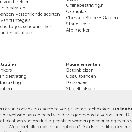
en voorbeelden
Onlinebestrating.nl
p bestraten
Gardenlux
anden: verschillende soorten
Claessen Stone + Garden
van tuintegels
Stone Base
sche tegels schoonmaken
Alle merken
banden plaatsen
trating
Muurelementen
inkers
Betonbielzen
n bestrating
Opsluitbanden
 bestrating
Palissades
rating
Stapelblokken
inkers
Extra benodigdheden
tenen
Afwatering en diversen
lstenen
ruik van cookies en daarmee vergelijkbare technieken.
Onlinebe
Beplantings en betonelemente
nen
n de website aan de hand van deze gegevens te verbeteren. Da
Split, grind en zand
rmaat
 het plaatsen van marketing cookies worden persoonsgegevens 
Oprit tegels
band bestrating
st. Wil je niet alle cookies accepteren? Dan kan je dit op ieder
nes