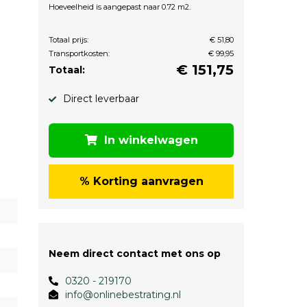
Hoeveelheid is aangepast naar 0.72 m2.
Totaal prijs:
€ 51,80
Transportkosten:
€ 99,95
€
151,75
Totaal:
Direct leverbaar
In winkelwagen
% Korting aanvragen
Neem direct contact met ons op
0320 - 219170
info@onlinebestrating.nl