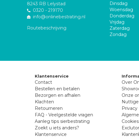
Dinsdag
8243 RB Lelystad
Woensdag
0320 - 219170
Donderdag
info@onlinebestrating.nl
Vrijdag
Routebeschrijving
Zaterdag
Zondag
Klantenservice
Informa
Contact
Over On
Bestellen en betalen
Showr
Bezorgen en afhalen
Onze on
Klachten
Nuttige
Retourneren
Privacy 
FAQ - Veelgestelde vragen
Algeme
Aanleg tips sierbestrating
Cookies
Zoekt u iets anders?
Excluto
Klantenservice
Klanten