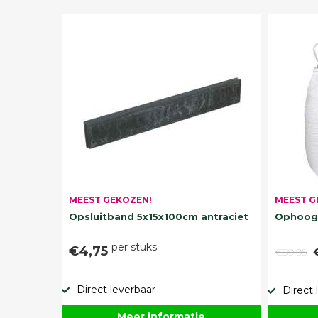
MEEST G
MEEST GEKOZEN!
Ophoogz
Opsluitband 5x15x100cm antraciet
per stuks
€4,75
€89,95
Direct leverbaar
Direct 
Meer informatie