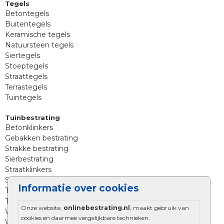
Tegels
Betontegels
Buitentegels
Keramische tegels
Natuursteen tegels
Siertegels
Stoeptegels
Straattegels
Terrastegels
Tuintegels
Tuinbestrating
Betonklinkers
Gebakken bestrating
Strakke bestrating
Sierbestrating
Straatklinkers
Straatstenen
Informatie over cookies
Trommelstenen
Tuinstenen
Onze website,
onlinebestrating.nl
, maakt gebruik van
Waalformaat
cookies en daarmee vergelijkbare technieken.
Wildverband bestrating