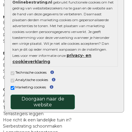
Onlinebestrating.nl
gebruikt functionele cookies om het
Kingstones
gedrag van websitebezoekers na te gaan en de website aan
de hand van deze gegevens te verbeteren. Daarnaast
Muurelementen
plaatsen derden marketing cookies om gepersonaliseerde
Betonbielzen
advertenties te tonen. Met het plaatsen van marketing
Opsluitbanden
cookies worden persoonsgegevens verwerkt. Je geeft
Palissades
toestemming voor deze verwerking wanneer je hieronder
Stapelblokken
een vinkje plaatst. Wil je niet alle cookies accepteren? Dan
kan je dit op ieder moment aanpassen in de instellingen.
Extra benodigdheden
privacy- en
Lees voor meer informatie onze
Afwatering en diversen
cookieverklaring
.
Beplantings en betonelementen
Split, grind en zand
Technische cookies
Oprit tegels
Analytische cookies
Marketing cookies
Overig
Aanbiedingen
Doorgaan naar de
Kunstgras
website
Tuintegels outlet
Terrastegels leggen
Hoe richt ik een landelijke tuin in?
Sierbestrating schoonmaken