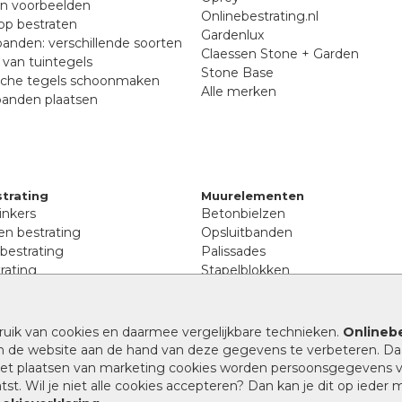
en voorbeelden
Onlinebestrating.nl
p bestraten
Gardenlux
anden: verschillende soorten
Claessen Stone + Garden
van tuintegels
Stone Base
sche tegels schoonmaken
Alle merken
banden plaatsen
trating
Muurelementen
inkers
Betonbielzen
n bestrating
Opsluitbanden
 bestrating
Palissades
rating
Stapelblokken
inkers
Extra benodigdheden
tenen
Afwatering en diversen
lstenen
ruik van cookies en daarmee vergelijkbare technieken.
Onlinebe
Beplantings en betonelemente
nen
n de website aan de hand van deze gegevens te verbeteren. Da
Split, grind en zand
rmaat
 het plaatsen van marketing cookies worden persoonsgegevens 
Oprit tegels
band bestrating
st. Wil je niet alle cookies accepteren? Dan kan je dit op ieder
nes