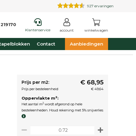
927
ervaringen
 219170
Klantenservice
account
winkelwagen
tapelblokken
Contact
Aanbiedingen
€ 68,95
Prijs per m2:
Prijs per besteleenheid
€ 49,64
2
Oppervlakte m
:
2
Het aantal m
wordt afgerond op hele
besteleenheden. Houd rekening met 5% snijverlies