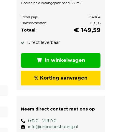
Hoeveelheid is aangepast naar 0.72 m2.
Totaal prijs:
€ 49,64
Transportkosten:
€ 99,95
€
149,59
Totaal:
Direct leverbaar
In winkelwagen
% Korting aanvragen
Neem direct contact met ons op
0320 - 219170
info@onlinebestrating.nl