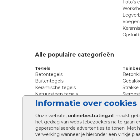
Foto's 
Worksho
Legverb
Voegen 
Kerami
Opsluit
Alle populaire categorieën
Tegels
Tuinbes
Betontegels
Betonkl
Buitentegels
Gebakke
Keramische tegels
Strakke
Natuursteen tegels
Sierbest
Siertegels
Straatkl
Informatie over cookies
Stoeptegels
Straats
Straattegels
Tromme
Onze website,
onlinebestrating.nl
, maakt geb
Terrastegels
Tuinste
het gedrag van websitebezoekers na te gaan e
Tuintegels
Waalfo
gepersonaliseerde advertenties te tonen. Met
Wildver
verwerking wanneer je hieronder een vinkje plaat
Kingsto