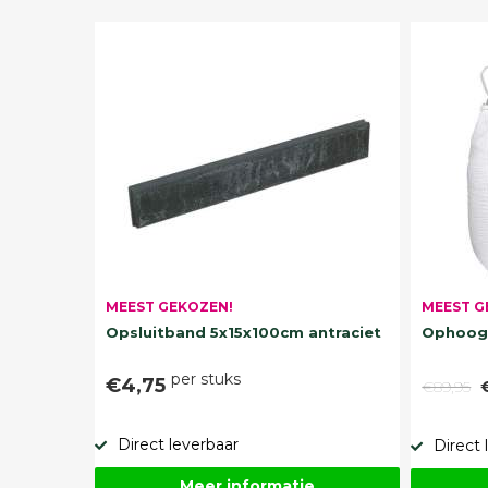
MEEST G
MEEST GEKOZEN!
Ophoogz
Opsluitband 5x15x100cm antraciet
per stuks
€4,75
€89,95
Direct leverbaar
Direct 
Meer informatie