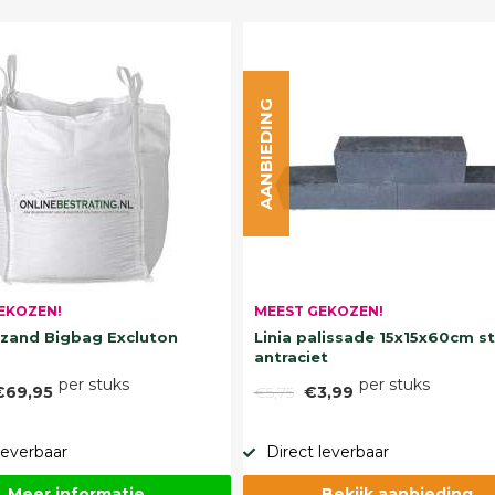
AANBIEDING
EKOZEN!
MEEST GEKOZEN!
and Bigbag Excluton
Linia palissade 15x15x60cm s
antraciet
per stuks
per stuks
€69,95
€5,75
€3,99
leverbaar
Direct leverbaar
Meer informatie
Bekijk aanbieding