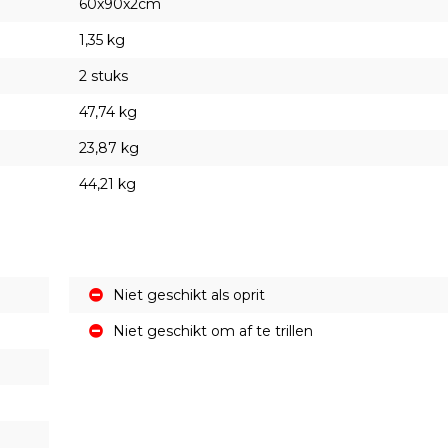
60x90x2cm
1,35 kg
2 stuks
47,74 kg
23,87 kg
44,21 kg
Niet geschikt als oprit
Niet geschikt om af te trillen