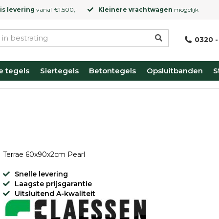
is levering
vanaf €1.500,-
Kleinere vrachtwagen
mogelijk
0320 -
e tegels
Siertegels
Betontegels
Opsluitbanden
S
Terrae 60x90x2cm Pearl
Snelle levering
Laagste prijsgarantie
Uitsluitend A-kwaliteit