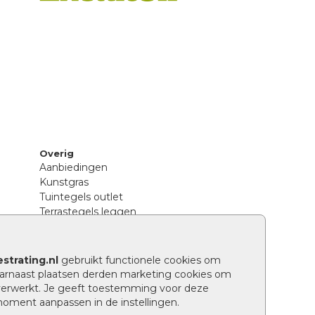
Overig
Aanbiedingen
Kunstgras
Tuintegels outlet
Terrastegels leggen
Hoe richt ik een landelijke tuin in?
Sierbestrating schoonmaken
Legpatronen betonstenen
strating.nl
gebruikt functionele cookies om
n
Hoe betonstenen onderhouden
arnaast plaatsen derden marketing cookies om
Aanlegtips voor betonstenen
verwerkt. Je geeft toestemming voor deze
Verschil betontegels en keramische
 moment aanpassen in de instellingen.
tegels