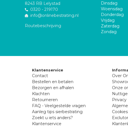
Dinsdag
8243 RB Lelystad
Woensdag
0320 - 219170
Donderdag
info@onlinebestrating.nl
Vrijdag
Routebeschrijving
Zaterdag
Zondag
Klantenservice
Informa
Contact
Over On
Bestellen en betalen
Showr
Bezorgen en afhalen
Onze on
Klachten
Nuttige
Retourneren
Privacy 
FAQ - Veelgestelde vragen
Algeme
Aanleg tips sierbestrating
Cookies
Zoekt u iets anders?
Excluto
Klantenservice
Klanten