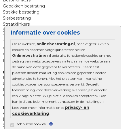
Betonklinkers
Gebakken bestrating
Strakke bestrating
Sierbestrating
Straatklinkers
Straatstenen
Informatie over cookies
Trommelstenen
Tuinstenen
Onze website,
onlinebestrating.nl
, maakt gebruik van
Waalformaat
cookies en daarmee vergelijkbare technieken.
Wildverband bestrating
Onlinebestrating.nl
gebruikt functionele cookies om het
Kingstones
gedrag van websitebezoekers na te gaan en de website aan
de hand van deze gegevens te verbeteren. Daarnaast
Muurelementen
plaatsen derden marketing cookies om gepersonaliseerde
Betonbielzen
advertenties te tonen. Met het plaatsen van marketing
Opsluitbanden
cookies worden persoonsgegevens verwerkt. Je geeft
Palissades
toestemming voor deze verwerking wanneer je hieronder
Stapelblokken
een vinkje plaatst. Wil je niet alle cookies accepteren? Dan
kan je dit op ieder moment aanpassen in de instellingen.
privacy- en
Extra benodigdheden
Lees voor meer informatie onze
Afwatering en diversen
cookieverklaring
.
Beplantings en betonelementen
Technische cookies
Split, grind en zand