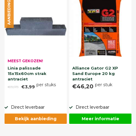
AANBIEDING
MEEST GEKOZEN!
Linia palissade
Alliance Gator G2 XP
15x15x60cm strak
Sand Europe 20 kg
antraciet
antraciet
per stuks
per stuk
€46,20
€5,75
€3,99
Direct leverbaar
Direct leverbaar
Bekijk aanbieding
Meer informatie