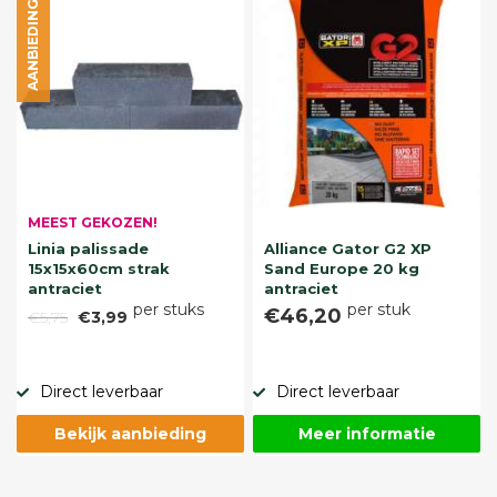
AANBIEDING
MEEST GEKOZEN!
Linia palissade
Alliance Gator G2 XP
15x15x60cm strak
Sand Europe 20 kg
antraciet
antraciet
per stuks
per stuk
€46,20
€5,75
€3,99
Direct leverbaar
Direct leverbaar
Bekijk aanbieding
Meer informatie