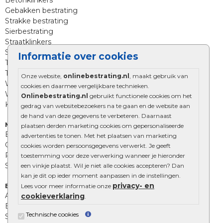
Betonklinkers
Gebakken bestrating
Strakke bestrating
Sierbestrating
Straatklinkers
Straatstenen
Informatie over cookies
Trommelstenen
Tuinstenen
Onze website,
onlinebestrating.nl
, maakt gebruik van
Waalformaat
cookies en daarmee vergelijkbare technieken.
Wildverband bestrating
Onlinebestrating.nl
gebruikt functionele cookies om het
Kingstones
gedrag van websitebezoekers na te gaan en de website aan
de hand van deze gegevens te verbeteren. Daarnaast
Muurelementen
plaatsen derden marketing cookies om gepersonaliseerde
Betonbielzen
advertenties te tonen. Met het plaatsen van marketing
Opsluitbanden
cookies worden persoonsgegevens verwerkt. Je geeft
Palissades
toestemming voor deze verwerking wanneer je hieronder
Stapelblokken
een vinkje plaatst. Wil je niet alle cookies accepteren? Dan
kan je dit op ieder moment aanpassen in de instellingen.
privacy- en
Extra benodigdheden
Lees voor meer informatie onze
Afwatering en diversen
cookieverklaring
.
Beplantings en betonelementen
Technische cookies
Split, grind en zand