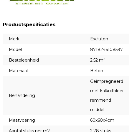
Productspecificaties
Merk
Excluton
Model
8718246108597
2
Besteleenheid
2.52 m
Materiaal
Beton
Geïmpregneerd
met kalkuitbloei
Behandeling
remmend
middel
Maatvoering
60x60x4cm
Aantal stuks per m2
2,78 stuks