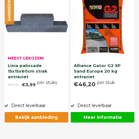
AANBIEDING
MEEST GEKOZEN!
Linia palissade
Alliance Gator G2 XP
15x15x60cm strak
Sand Europe 20 kg
antraciet
antraciet
per stuks
per stuk
€46,20
€5,75
€3,99
Direct leverbaar
Direct leverbaar
Bekijk aanbieding
Meer informatie