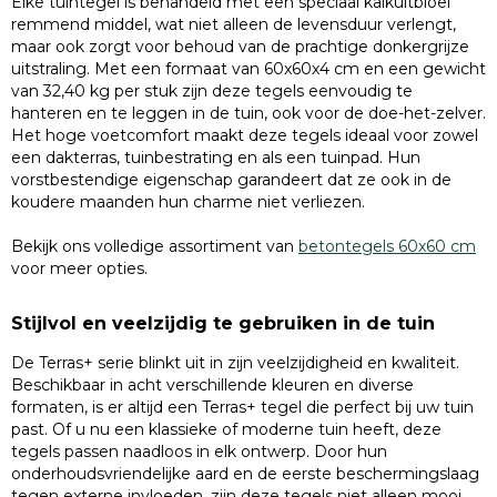
Elke tuintegel is behandeld met een speciaal kalkuitbloei
remmend middel, wat niet alleen de levensduur verlengt,
maar ook zorgt voor behoud van de prachtige donkergrijze
uitstraling. Met een formaat van 60x60x4 cm en een gewicht
van 32,40 kg per stuk zijn deze tegels eenvoudig te
hanteren en te leggen in de tuin, ook voor de doe-het-zelver.
Het hoge voetcomfort maakt deze tegels ideaal voor zowel
een dakterras, tuinbestrating en als een tuinpad. Hun
vorstbestendige eigenschap garandeert dat ze ook in de
koudere maanden hun charme niet verliezen.
Bekijk ons volledige assortiment van
betontegels 60x60 cm
voor meer opties.
Stijlvol en veelzijdig te gebruiken in de tuin
De Terras+ serie blinkt uit in zijn veelzijdigheid en kwaliteit.
Beschikbaar in acht verschillende kleuren en diverse
formaten, is er altijd een Terras+ tegel die perfect bij uw tuin
past. Of u nu een klassieke of moderne tuin heeft, deze
tegels passen naadloos in elk ontwerp. Door hun
onderhoudsvriendelijke aard en de eerste beschermingslaag
tegen externe invloeden, zijn deze tegels niet alleen mooi