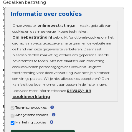
Gebakken bestrating
Strakke bestrating
Informatie over cookies
Sierbestrating
Straatklinkers
Onze website,
onlinebestrating.nl
, maakt gebruik van
Straatstenen
cookies en daarmee vergelijkbare technieken.
Trommelstenen
Onlinebestrating.nl
gebruikt functionele cookies om het
Tuinstenen
gedrag van websitebezoekers na te gaan en de website aan
Waalformaat
de hand van deze gegevens te verbeteren. Daarnaast
Wildverband bestrating
plaatsen derden marketing cookies om gepersonaliseerde
Kingstones
advertenties te tonen. Met het plaatsen van marketing
cookies worden persoonsgegevens verwerkt. Je geeft
Muurelementen
toestemming voor deze verwerking wanneer je hieronder
Betonbielzen
een vinkje plaatst. Wil je niet alle cookies accepteren? Dan
Opsluitbanden
kan je dit op ieder moment aanpassen in de instellingen.
Palissades
privacy- en
Lees voor meer informatie onze
Stapelblokken
cookieverklaring
.
Extra benodigdheden
Technische cookies
Afwatering en diversen
Analytische cookies
Beplantings en betonelementen
Marketing cookies
Split, grind en zand
Oprit tegels