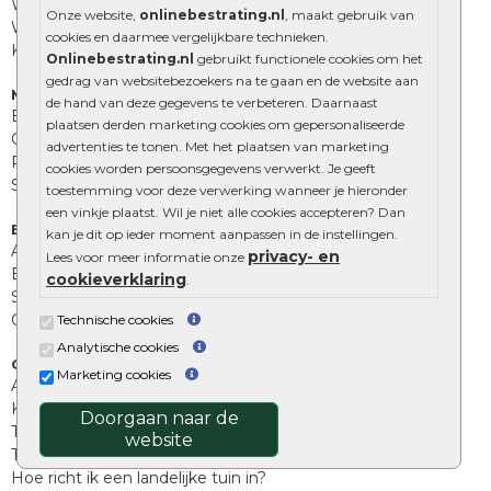
Waalformaat
Onze website,
onlinebestrating.nl
, maakt gebruik van
Wildverband bestrating
cookies en daarmee vergelijkbare technieken.
Kingstones
Onlinebestrating.nl
gebruikt functionele cookies om het
gedrag van websitebezoekers na te gaan en de website aan
Muurelementen
de hand van deze gegevens te verbeteren. Daarnaast
Betonbielzen
plaatsen derden marketing cookies om gepersonaliseerde
Opsluitbanden
advertenties te tonen. Met het plaatsen van marketing
Palissades
cookies worden persoonsgegevens verwerkt. Je geeft
Stapelblokken
toestemming voor deze verwerking wanneer je hieronder
een vinkje plaatst. Wil je niet alle cookies accepteren? Dan
Extra benodigdheden
kan je dit op ieder moment aanpassen in de instellingen.
Afwatering en diversen
privacy- en
Lees voor meer informatie onze
Beplantings en betonelementen
cookieverklaring
.
Split, grind en zand
Oprit tegels
Technische cookies
Analytische cookies
Overig
Marketing cookies
Aanbiedingen
Kunstgras
Doorgaan naar de
Tuintegels outlet
website
Terrastegels leggen
Hoe richt ik een landelijke tuin in?