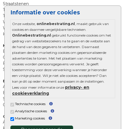
Straatstenen
Trommelstenen
Informatie over cookies
Tuinstenen
Waalformaat
Onze website,
onlinebestrating.nl
, maakt gebruik van
Wildverband bestrating
cookies en daarmee vergelijkbare technieken.
Kingstones
Onlinebestrating.nl
gebruikt functionele cookies om het
gedrag van websitebezoekers na te gaan en de website aan
Muurelementen
de hand van deze gegevens te verbeteren. Daarnaast
Betonbielzen
plaatsen derden marketing cookies om gepersonaliseerde
Opsluitbanden
advertenties te tonen. Met het plaatsen van marketing
Palissades
cookies worden persoonsgegevens verwerkt. Je geeft
Stapelblokken
toestemming voor deze verwerking wanneer je hieronder
een vinkje plaatst. Wil je niet alle cookies accepteren? Dan
Extra benodigdheden
kan je dit op ieder moment aanpassen in de instellingen.
Afwatering en diversen
privacy- en
Lees voor meer informatie onze
Beplantings en betonelementen
cookieverklaring
.
Split, grind en zand
Technische cookies
Oprit tegels
Analytische cookies
Overig
Marketing cookies
Aanbiedingen
Kunstgras