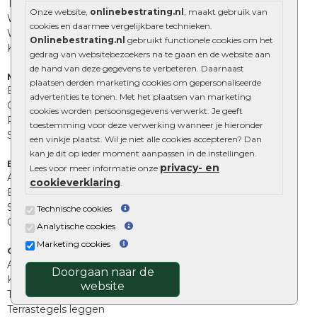
Tuinstenen
Onze website,
onlinebestrating.nl
, maakt gebruik van
Waalformaat
cookies en daarmee vergelijkbare technieken.
Wildverband bestrating
Onlinebestrating.nl
gebruikt functionele cookies om het
Kingstones
gedrag van websitebezoekers na te gaan en de website aan
de hand van deze gegevens te verbeteren. Daarnaast
Muurelementen
plaatsen derden marketing cookies om gepersonaliseerde
Betonbielzen
advertenties te tonen. Met het plaatsen van marketing
Opsluitbanden
cookies worden persoonsgegevens verwerkt. Je geeft
Palissades
toestemming voor deze verwerking wanneer je hieronder
Stapelblokken
een vinkje plaatst. Wil je niet alle cookies accepteren? Dan
kan je dit op ieder moment aanpassen in de instellingen.
Extra benodigdheden
privacy- en
Lees voor meer informatie onze
Afwatering en diversen
cookieverklaring
.
Beplantings en betonelementen
Split, grind en zand
Technische cookies
Oprit tegels
Analytische cookies
Marketing cookies
Overig
Aanbiedingen
Doorgaan naar de
Kunstgras
website
Tuintegels outlet
Terrastegels leggen