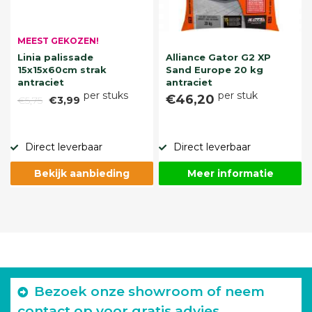
MEEST GEKOZEN!
Linia palissade
Alliance Gator G2 XP
15x15x60cm strak
Sand Europe 20 kg
antraciet
antraciet
per stuks
per stuk
€46,20
€5,75
€3,99
Direct leverbaar
Direct leverbaar
Bekijk aanbieding
Meer informatie
Bezoek onze showroom of neem
contact op voor gratis advies