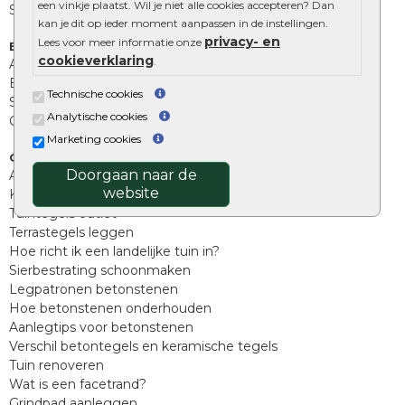
een vinkje plaatst. Wil je niet alle cookies accepteren? Dan
Stapelblokken
kan je dit op ieder moment aanpassen in de instellingen.
privacy- en
Lees voor meer informatie onze
Extra benodigdheden
cookieverklaring
.
Afwatering en diversen
Beplantings en betonelementen
Technische cookies
Split, grind en zand
Analytische cookies
Oprit tegels
Marketing cookies
Overig
Doorgaan naar de
Aanbiedingen
website
Kunstgras
Tuintegels outlet
Terrastegels leggen
Hoe richt ik een landelijke tuin in?
Sierbestrating schoonmaken
Legpatronen betonstenen
Hoe betonstenen onderhouden
Aanlegtips voor betonstenen
Verschil betontegels en keramische tegels
Tuin renoveren
Wat is een facetrand?
Grindpad aanleggen