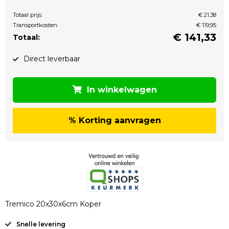
Totaal prijs:
€ 21,38
Transportkosten:
€ 119,95
€
141,33
Totaal:
Direct leverbaar
In winkelwagen
% Korting aanvragen
Tremico 20x30x6cm Koper
Snelle levering