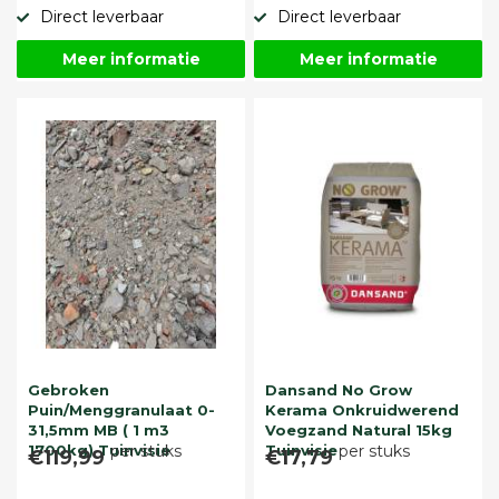
Direct leverbaar
Direct leverbaar
Meer informatie
Meer informatie
Gebroken
Dansand No Grow
Puin/Menggranulaat 0-
Kerama Onkruidwerend
31,5mm MB ( 1 m3
Voegzand Natural 15kg
1700kg) Tuinvisie
per stuks
Tuinvisie
per stuks
€119,99
€17,79