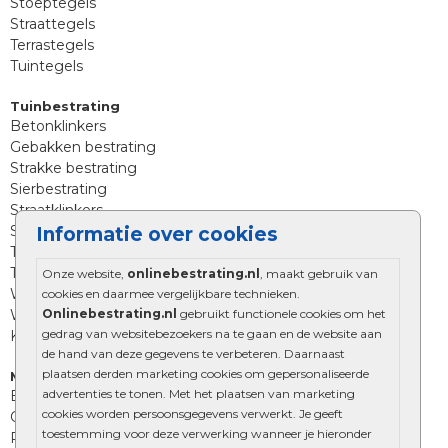
Stoeptegels
Straattegels
Terrastegels
Tuintegels
Tuinbestrating
Betonklinkers
Gebakken bestrating
Strakke bestrating
Sierbestrating
Straatklinkers
Straatstenen
Informatie over cookies
Trommelstenen
Tuinstenen
Onze website,
onlinebestrating.nl
, maakt gebruik van
Waalformaat
cookies en daarmee vergelijkbare technieken.
Onlinebestrating.nl
gebruikt functionele cookies om het
Wildverband bestrating
gedrag van websitebezoekers na te gaan en de website aan
Kingstones
de hand van deze gegevens te verbeteren. Daarnaast
plaatsen derden marketing cookies om gepersonaliseerde
Muurelementen
advertenties te tonen. Met het plaatsen van marketing
Betonbielzen
cookies worden persoonsgegevens verwerkt. Je geeft
Opsluitbanden
toestemming voor deze verwerking wanneer je hieronder
Palissades