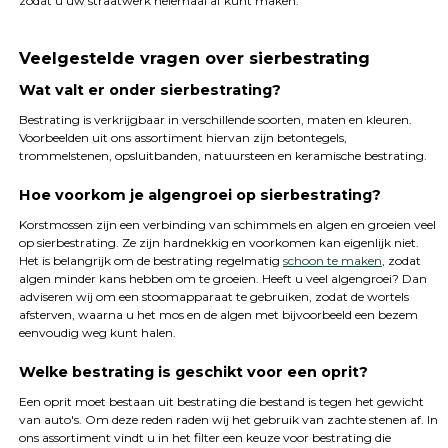
zodat u uw straatwerk helemaal af kunt maken.
Veelgestelde vragen over sierbestrating
Wat valt er onder sierbestrating?
Bestrating is verkrijgbaar in verschillende soorten, maten en kleuren.
Voorbeelden uit ons assortiment hiervan zijn betontegels,
trommelstenen, opsluitbanden, natuursteen en keramische bestrating.
Hoe voorkom je algengroei op sierbestrating?
Korstmossen zijn een verbinding van schimmels en algen en groeien veel
op sierbestrating. Ze zijn hardnekkig en voorkomen kan eigenlijk niet.
Het is belangrijk om de bestrating regelmatig
schoon te maken
, zodat
algen minder kans hebben om te groeien. Heeft u veel algengroei? Dan
adviseren wij om een stoomapparaat te gebruiken, zodat de wortels
afsterven, waarna u het mos en de algen met bijvoorbeeld een bezem
eenvoudig weg kunt halen.
Welke bestrating is geschikt voor een oprit?
Een oprit moet bestaan uit bestrating die bestand is tegen het gewicht
van auto's. Om deze reden raden wij het gebruik van zachte stenen af. In
ons assortiment vindt u in het filter een keuze voor bestrating die