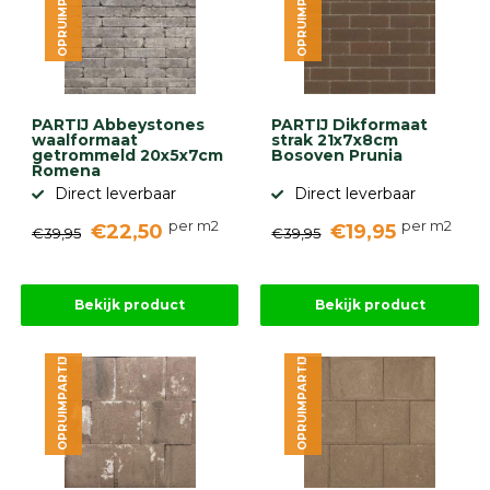
OPRUIMPARTIJ
OPRUIMPARTIJ
gebaseerd
op
946
ervaringen
PARTIJ Abbeystones
PARTIJ Dikformaat
waalformaat
strak 21x7x8cm
getrommeld 20x5x7cm
Bosoven Prunia
Romena
Direct leverbaar
Direct leverbaar
per m2
per m2
€22,50
€19,95
€39,95
€39,95
Bekijk product
Bekijk product
OPRUIMPARTIJ
OPRUIMPARTIJ