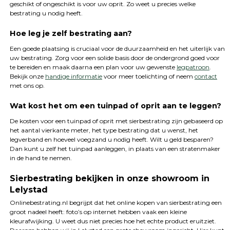
geschikt of ongeschikt is voor uw oprit. Zo weet u precies welke
bestrating u nodig heeft.
Hoe leg je zelf bestrating aan?
Een goede plaatsing is cruciaal voor de duurzaamheid en het uiterlijk van
uw bestrating. Zorg voor een solide basis door de ondergrond goed voor
te bereiden en maak daarna een plan voor uw gewenste
legpatroon
.
Bekijk onze
handige informatie
voor meer toelichting of neem
contact
met ons op.
Wat kost het om een tuinpad of oprit aan te leggen?
De kosten voor een tuinpad of oprit met sierbestrating zijn gebaseerd op
het aantal vierkante meter, het type bestrating dat u wenst, het
legverband en hoeveel voegzand u nodig heeft. Wilt u geld besparen?
Dan kunt u zelf het tuinpad aanleggen, in plaats van een stratenmaker
in de hand te nemen.
Sierbestrating bekijken in onze showroom in
Lelystad
Onlinebestrating.nl begrijpt dat het online kopen van sierbestrating een
groot nadeel heeft: foto’s op internet hebben vaak een kleine
kleurafwijking. U weet dus niet precies hoe het echte product eruitziet.