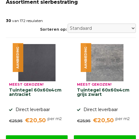
Assortiment sierbestrating
Gebakken
bestrating
Sierbestrating
30
van 172 resulaten
Strakke
bestrating
Sorteren op:
Trommelstenen
Wildverband
bestrating
AANBIEDING
AANBIEDING
Muurelementen
Straatklinkers
Opsluitbanden
Betonbanden
Palissades
MEEST GEKOZEN!
MEEST GEKOZEN!
Stapelblokken
Tuintegel 60x60x4cm
Tuintegel 60x60x4cm
antraciet
grijs zwart
Grind
en
zand
Direct leverbaar
Direct leverbaar
Tuinaarde
per m2
per m2
€20,50
€20,50
Halfverharding
€25,95
€25,95
Afwatering
en