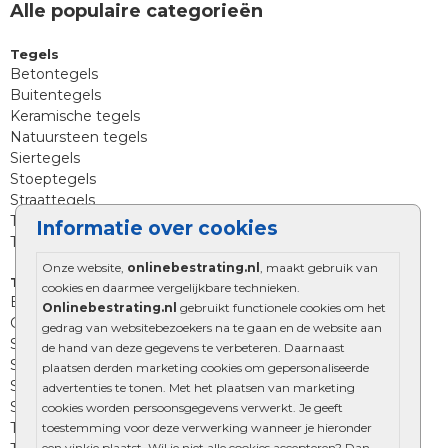
Alle populaire categorieën
Tegels
Betontegels
Buitentegels
Keramische tegels
Natuursteen tegels
Siertegels
Stoeptegels
Straattegels
Terrastegels
Informatie over cookies
Tuintegels
Onze website,
onlinebestrating.nl
, maakt gebruik van
Tuinbestrating
cookies en daarmee vergelijkbare technieken.
Betonklinkers
Onlinebestrating.nl
gebruikt functionele cookies om het
Gebakken bestrating
gedrag van websitebezoekers na te gaan en de website aan
Strakke bestrating
de hand van deze gegevens te verbeteren. Daarnaast
Sierbestrating
plaatsen derden marketing cookies om gepersonaliseerde
Straatklinkers
advertenties te tonen. Met het plaatsen van marketing
Straatstenen
cookies worden persoonsgegevens verwerkt. Je geeft
Trommelstenen
toestemming voor deze verwerking wanneer je hieronder
een vinkje plaatst. Wil je niet alle cookies accepteren? Dan