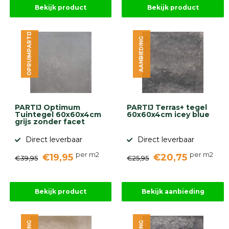
Bekijk product
Bekijk product
OPRUIMPARTIJ
AANBIEDING
PARTIJ Optimum
PARTIJ Terras+ tegel
Tuintegel 60x60x4cm
60x60x4cm icey blue
grijs zonder facet
Direct leverbaar
Direct leverbaar
per m2
per m2
€19,95
€20,75
€39,95
€25,95
Bekijk product
Bekijk aanbieding