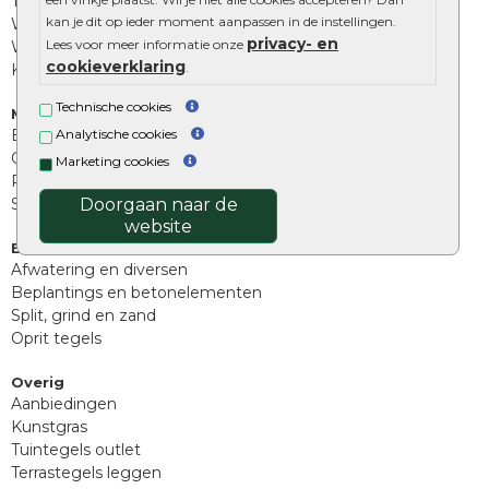
Tuinstenen
kan je dit op ieder moment aanpassen in de instellingen.
Waalformaat
privacy- en
Lees voor meer informatie onze
Wildverband bestrating
cookieverklaring
.
Kingstones
Technische cookies
Muurelementen
Betonbielzen
Analytische cookies
Opsluitbanden
Marketing cookies
Palissades
Stapelblokken
Doorgaan naar de
website
Extra benodigdheden
Afwatering en diversen
Beplantings en betonelementen
Split, grind en zand
Oprit tegels
Overig
Aanbiedingen
Kunstgras
Tuintegels outlet
Terrastegels leggen