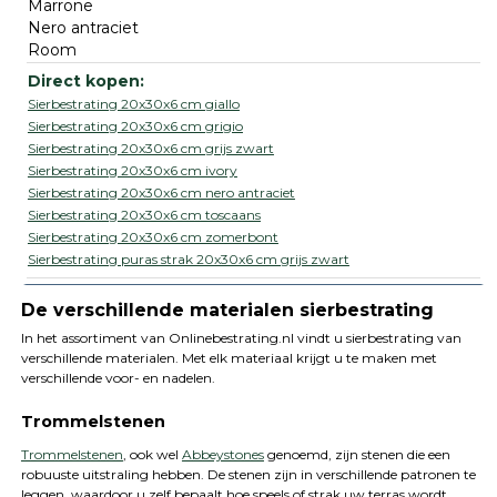
Marrone
Nero antraciet
Room
Sierbestrating 20x30x6 cm giallo
Sierbestrating 20x30x6 cm grigio
Sierbestrating 20x30x6 cm grijs zwart
Sierbestrating 20x30x6 cm ivory
Sierbestrating 20x30x6 cm nero antraciet
Sierbestrating 20x30x6 cm toscaans
Sierbestrating 20x30x6 cm zomerbont
Sierbestrating puras strak 20x30x6 cm grijs zwart
De verschillende materialen sierbestrating
In het assortiment van Onlinebestrating.nl vindt u sierbestrating van
verschillende materialen. Met elk materiaal krijgt u te maken met
verschillende voor- en nadelen.
Trommelstenen
Trommelstenen
, ook wel
Abbeystones
genoemd, zijn stenen die een
robuuste uitstraling hebben. De stenen zijn in verschillende patronen te
leggen, waardoor u zelf bepaalt hoe speels of strak uw terras wordt.