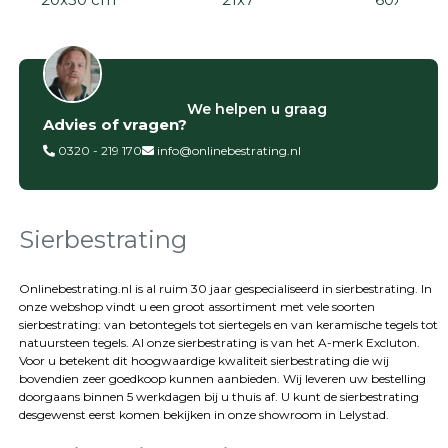
Filter op
We helpen u graag
Advies of vragen?
Categorieën
0320 - 219 170
info@onlinebestrating.nl
Siertegels
Betontegels
Keramische
tegels
Sierbestrating
Natuursteen
tegels
Onlinebestrating.nl is al ruim 30 jaar gespecialiseerd in sierbestrating. In
onze webshop vindt u een groot assortiment met vele soorten
Terrastegels
sierbestrating: van betontegels tot siertegels en van keramische tegels tot
Tuintegels
natuursteen tegels. Al onze sierbestrating is van het A-merk Excluton.
Stoeptegels
Voor u betekent dit hoogwaardige kwaliteit sierbestrating die wij
Buitentegels
bovendien zeer goedkoop kunnen aanbieden. Wij leveren uw bestelling
Balkontegels
doorgaans binnen 5 werkdagen bij u thuis af. U kunt de sierbestrating
desgewenst eerst komen bekijken in onze showroom in Lelystad.
Sierbestrating
Betonklinkers