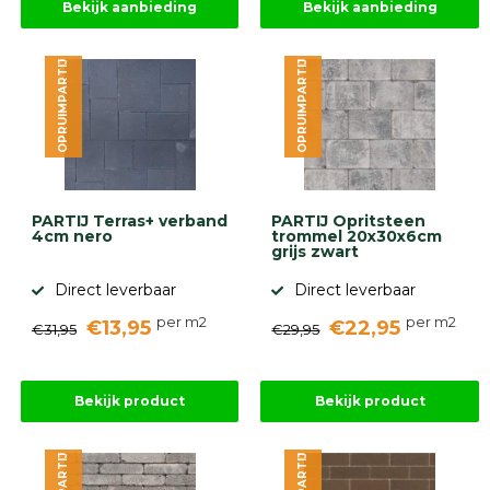
diversen
Bekijk aanbieding
Bekijk aanbieding
Beplantings
en
betonelementen
OPRUIMPARTIJ
OPRUIMPARTIJ
Overig
Kunstgras
Aanbiedingen
Compleet
tuinproject
(informatie)
PARTIJ Terras+ verband
PARTIJ Opritsteen
4cm nero
trommel 20x30x6cm
grijs zwart
Onlinebestrating.nl
Direct leverbaar
Direct leverbaar
per m2
per m2
€13,95
€22,95
€31,95
€29,95
9.1
Bekijk product
Bekijk product