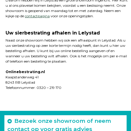
Daarom hebben wij in Lelystad een grote showroom ingericht. Hier kunt
u al ons plaveisel komen bekijken, voordat u een beslissing neemt. Onze
showroom is geopend van maandag tot en met zaterdag. Neem een
kijkje op de
contactpagina
voor onze openingstijden.
Uw sierbestrating afhalen in Lelystad
Naast onze showroom hebben wij ook een afhaalpunt in Lelystad. Als u
uw sierbestrating op zeer korte termijn nodig heeft, dan kunt u hier uw
bestelling afhalen. U kunt bij uw online bestelling aangeven of en
wanneer u uw bestelling wilt afhalen. Ook is het mogelijk om per e-mail
of telefoon een bestelling te plaatsen.
Onlinebestrating.nl
Kaapstanderweg 41
8243 RB Lelystad
Telefoonnummer: 0320 – 219 170
Bezoek onze showroom of neem
contact op voor gratis advies