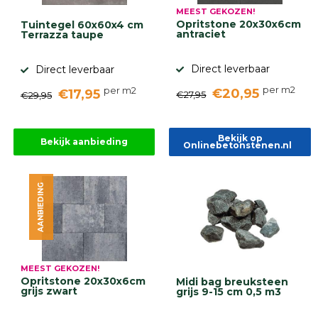
MEEST GEKOZEN!
Opritstone 20x30x6cm
Tuintegel 60x60x4 cm
antraciet
Terrazza taupe
Direct leverbaar
Direct leverbaar
per m2
per m2
€20,95
€17,95
€27,95
€29,95
Bekijk op
Bekijk aanbieding
Onlinebetonstenen.nl
AANBIEDING
MEEST GEKOZEN!
Opritstone 20x30x6cm
Midi bag breuksteen
grijs zwart
grijs 9-15 cm 0,5 m3