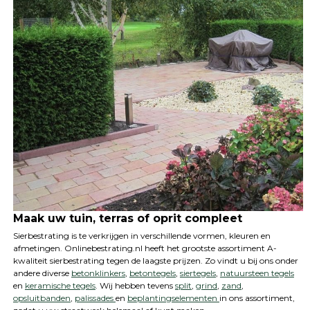
Maak uw tuin, terras of oprit compleet
Sierbestrating is te verkrijgen in verschillende vormen, kleuren en
afmetingen. Onlinebestrating.nl heeft het grootste assortiment A-
kwaliteit sierbestrating tegen de laagste prijzen. Zo vindt u bij ons onder
andere diverse
betonklinkers
,
betontegels
,
siertegels
,
natuursteen tegels
en
keramische tegels
. Wij hebben tevens
split
,
grind
,
zand
,
opsluitbanden
,
palissades
en
beplantingselementen
in ons assortiment,