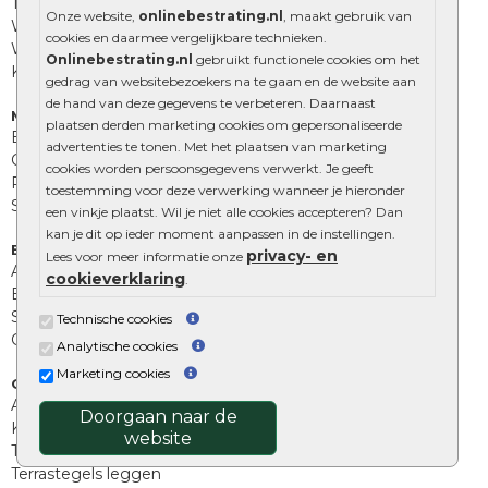
Tuinstenen
Onze website,
onlinebestrating.nl
, maakt gebruik van
Waalformaat
cookies en daarmee vergelijkbare technieken.
Wildverband bestrating
Onlinebestrating.nl
gebruikt functionele cookies om het
Kingstones
gedrag van websitebezoekers na te gaan en de website aan
de hand van deze gegevens te verbeteren. Daarnaast
Muurelementen
plaatsen derden marketing cookies om gepersonaliseerde
Betonbielzen
advertenties te tonen. Met het plaatsen van marketing
Opsluitbanden
cookies worden persoonsgegevens verwerkt. Je geeft
Palissades
toestemming voor deze verwerking wanneer je hieronder
Stapelblokken
een vinkje plaatst. Wil je niet alle cookies accepteren? Dan
kan je dit op ieder moment aanpassen in de instellingen.
Extra benodigdheden
privacy- en
Lees voor meer informatie onze
Afwatering en diversen
cookieverklaring
.
Beplantings en betonelementen
Split, grind en zand
Technische cookies
Oprit tegels
Analytische cookies
Marketing cookies
Overig
Aanbiedingen
Doorgaan naar de
Kunstgras
website
Tuintegels outlet
Terrastegels leggen