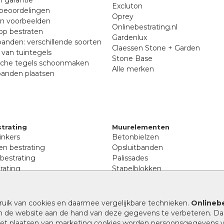
Excluton
beoordelingen
Oprey
en voorbeelden
Onlinebestrating.nl
p bestraten
Gardenlux
anden: verschillende soorten
Claessen Stone + Garden
van tuintegels
Stone Base
sche tegels schoonmaken
Alle merken
banden plaatsen
trating
Muurelementen
inkers
Betonbielzen
n bestrating
Opsluitbanden
 bestrating
Palissades
rating
Stapelblokken
inkers
Extra benodigdheden
tenen
Afwatering en diversen
lstenen
ruik van cookies en daarmee vergelijkbare technieken.
Onlinebe
Beplantings en betonelemente
nen
n de website aan de hand van deze gegevens te verbeteren. Da
Split, grind en zand
rmaat
 het plaatsen van marketing cookies worden persoonsgegevens 