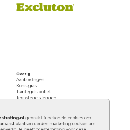
Overig
Aanbiedingen
Kunstgras
Tuintegels outlet
Terrastegels leggen
Hoe richt ik een landelijke tuin in?
Sierbestrating schoonmaken
Legpatronen betonstenen
strating.nl
gebruikt functionele cookies om
n
Hoe betonstenen onderhouden
arnaast plaatsen derden marketing cookies om
Aanlegtips voor betonstenen
verwerkt. Je geeft toestemming voor deze