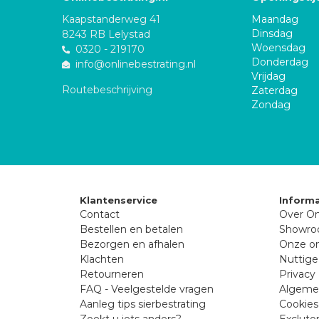
Kaapstanderweg 41
Maandag
Dinsdag
8243 RB Lelystad
Woensdag
0320 - 219170
Donderdag
info@onlinebestrating.nl
Vrijdag
Routebeschrijving
Zaterdag
Zondag
Klantenservice
Informa
Contact
Over On
Bestellen en betalen
Showr
Bezorgen en afhalen
Onze on
Klachten
Nuttige
Retourneren
Privacy 
FAQ - Veelgestelde vragen
Algeme
Aanleg tips sierbestrating
Cookies
Zoekt u iets anders?
Excluto