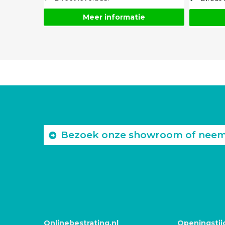
Meer informatie
Bezoek onze showroom of neem c
Onlinebestrating.nl
Openingstij