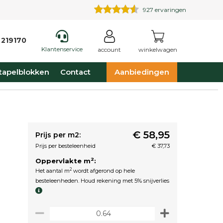
927
ervaringen
 219170
Klantenservice
account
winkelwagen
tapelblokken
Contact
Aanbiedingen
€ 58,95
Prijs per m2:
Prijs per besteleenheid
€ 37,73
2
Oppervlakte m
:
2
Het aantal m
wordt afgerond op hele
besteleenheden. Houd rekening met 5% snijverlies