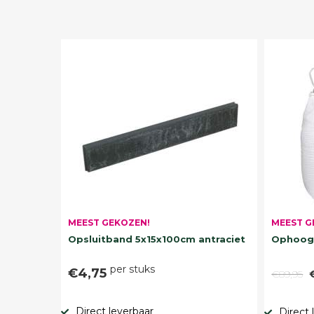
MEEST G
MEEST GEKOZEN!
Ophoogz
Opsluitband 5x15x100cm antraciet
per stuks
€4,75
€89,95
Direct leverbaar
Direct 