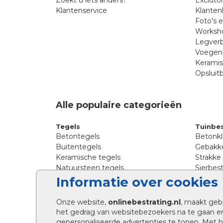
Klantenservice
Klanten
Foto's 
Worksho
Legverb
Voegen 
Kerami
Opsluit
Alle populaire categorieën
Tegels
Tuinbes
Betontegels
Betonkl
Buitentegels
Gebakke
Keramische tegels
Strakke
Natuursteen tegels
Sierbest
Siertegels
Straatkl
Informatie over cookies
Stoeptegels
Straats
Straattegels
Tromme
Onze website,
onlinebestrating.nl
, maakt geb
Terrastegels
Tuinste
het gedrag van websitebezoekers na te gaan e
Tuintegels
Waalfo
gepersonaliseerde advertenties te tonen. Met