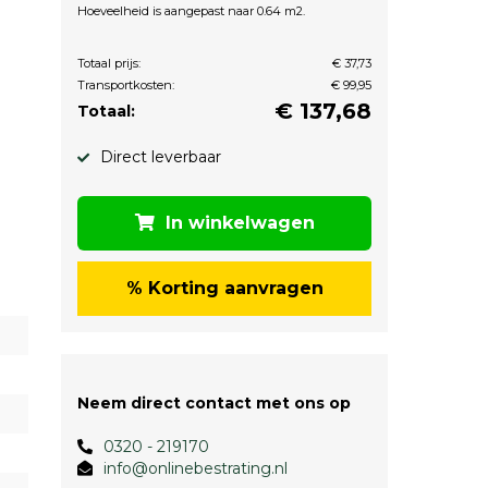
Hoeveelheid is aangepast naar 0.64 m2.
Totaal prijs:
€ 37,73
Transportkosten:
€ 99,95
€
137,68
Totaal:
Direct leverbaar
In winkelwagen
% Korting aanvragen
Neem direct contact met ons op
0320 - 219170
info@onlinebestrating.nl