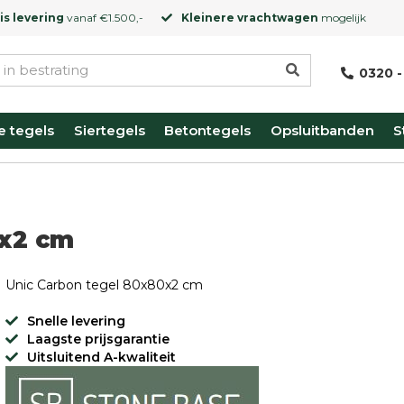
is levering
vanaf €1.500,-
Kleinere vrachtwagen
mogelijk
0320 -
e tegels
Siertegels
Betontegels
Opsluitbanden
S
0x2 cm
Unic Carbon tegel 80x80x2 cm
Snelle levering
Laagste prijsgarantie
Uitsluitend A-kwaliteit