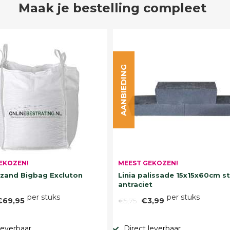
Maak je bestelling compleet
AANBIEDING
EKOZEN!
MEEST GEKOZEN!
and Bigbag Excluton
Linia palissade 15x15x60cm s
antraciet
per stuks
per stuks
€69,95
€5,75
€3,99
leverbaar
Direct leverbaar