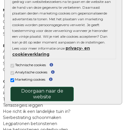
gedrag van websitebezoekers na te gaan en de website aan
de hand van deze gegevens te verbeteren. Daarnaast
Muurelementen
plaatsen derden marketing cookies om gepersonaliseerde
Betonbielzen
advertenties te tonen. Met het plaatsen van marketing
Opsluitbanden
cookies worden persoonsgegevens verwerkt. Je geeft
Palissades
toestemming voor deze verwerking wanneer je hieronder
Stapelblokken
een vinkje plaatst. Wil je niet alle cookies accepteren? Dan
kan je dit op ieder moment aanpassen in de instellingen.
Extra benodigdheden
privacy- en
Lees voor meer informatie onze
Afwatering en diversen
cookieverklaring
.
Beplantings en betonelementen
Split, grind en zand
Technische cookies
Oprit tegels
Analytische cookies
Marketing cookies
Overig
Aanbiedingen
Doorgaan naar de
Kunstgras
website
Tuintegels outlet
Terrastegels leggen
Hoe richt ik een landelijke tuin in?
Sierbestrating schoonmaken
Legpatronen betonstenen
Hoe betonstenen onderhouden