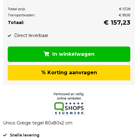
Totaal prijs:
€ 57,28
Transportkosten:
€ 99,95
€
157,23
Totaal:
Direct leverbaar
In winkelwagen
% Korting aanvragen
Unico Greige tegel 80x80x2 cm
Snelle levering