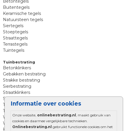
Betontegels
Buitentegels
Keramische tegels
Natuursteen tegels
Siertegels
Stoeptegels
Straattegels
Terrastegels
Tuintegels
Tuinbestrating
Betonklinkers
Gebakken bestrating
Strakke bestrating
Sierbestrating
Straatklinkers
Straatstenen
Informatie over cookies
Trommelstenen
Tuinstenen
Onze website,
onlinebestrating.nl
, maakt gebruik van
Waalformaat
cookies en daarmee vergelijkbare technieken.
Wildverband bestrating
Onlinebestrating.nl
gebruikt functionele cookies om het
Kingstones