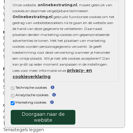
Tuinstenen
Onze website,
onlinebestrating.nl
, maakt gebruik van
Waalformaat
cookies en daarmee vergelijkbare technieken.
Wildverband bestrating
Onlinebestrating.nl
gebruikt functionele cookies om het
Kingstones
gedrag van websitebezoekers na te gaan en de website aan
de hand van deze gegevens te verbeteren. Daarnaast
Muurelementen
plaatsen derden marketing cookies om gepersonaliseerde
Betonbielzen
advertenties te tonen. Met het plaatsen van marketing
Opsluitbanden
cookies worden persoonsgegevens verwerkt. Je geeft
Palissades
toestemming voor deze verwerking wanneer je hieronder
Stapelblokken
een vinkje plaatst. Wil je niet alle cookies accepteren? Dan
kan je dit op ieder moment aanpassen in de instellingen.
Extra benodigdheden
privacy- en
Lees voor meer informatie onze
Afwatering en diversen
cookieverklaring
.
Beplantings en betonelementen
Split, grind en zand
Technische cookies
Oprit tegels
Analytische cookies
Marketing cookies
Overig
Aanbiedingen
Doorgaan naar de
Kunstgras
website
Tuintegels outlet
Terrastegels leggen