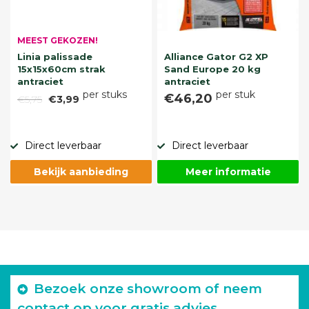
MEEST GEKOZEN!
Linia palissade
Alliance Gator G2 XP
15x15x60cm strak
Sand Europe 20 kg
antraciet
antraciet
per stuks
per stuk
€46,20
€5,75
€3,99
Direct leverbaar
Direct leverbaar
Bekijk aanbieding
Meer informatie
Bezoek onze showroom of neem
contact op voor gratis advies