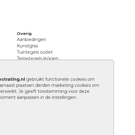
Overig
Aanbiedingen
Kunstgras
Tuintegels outlet
Terrastegels leggen
Hoe richt ik een landelijke tuin in?
Sierbestrating schoonmaken
Legpatronen betonstenen
strating.nl
gebruikt functionele cookies om
n
Hoe betonstenen onderhouden
arnaast plaatsen derden marketing cookies om
Aanlegtips voor betonstenen
verwerkt. Je geeft toestemming voor deze
Verschil betontegels en keramische
 moment aanpassen in de instellingen.
tegels
Tuin renoveren
Wat is een facetrand?
Grindpad aanleggen