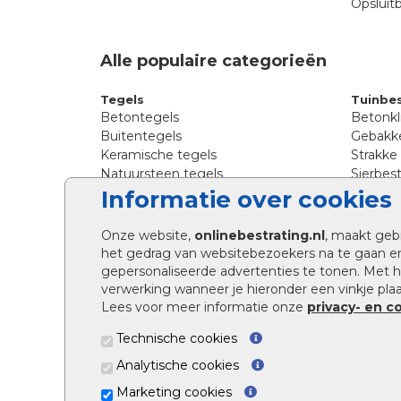
Opsluit
Alle populaire categorieën
Tegels
Tuinbes
Betontegels
Betonkl
Buitentegels
Gebakke
Keramische tegels
Strakke
Natuursteen tegels
Sierbest
Siertegels
Straatkl
Informatie over cookies
Stoeptegels
Straats
Straattegels
Tromme
Onze website,
onlinebestrating.nl
, maakt geb
Terrastegels
Tuinste
het gedrag van websitebezoekers na te gaan e
Tuintegels
Waalfo
gepersonaliseerde advertenties te tonen. Met
Wildver
verwerking wanneer je hieronder een vinkje plaat
Kingsto
Lees voor meer informatie onze
privacy- en c
Technische cookies
Analytische cookies
Marketing cookies