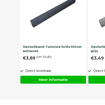
Opsluitband Tuinvisie 5x15x100cm
Opsluit
antraciet
grijs
per stuks
€3,89
€3,4
Direct leverbaar
Direct 
Meer informatie