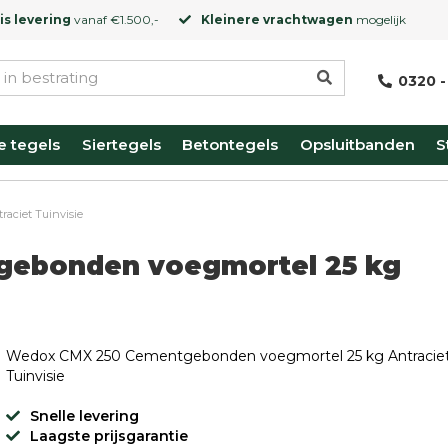
is levering
vanaf €1.500,-
Kleinere vrachtwagen
mogelijk
0320 -
e tegels
Siertegels
Betontegels
Opsluitbanden
S
aciet Tuinvisie
ebonden voegmortel 25 kg
Wedox CMX 250 Cementgebonden voegmortel 25 kg Antracie
Tuinvisie
Snelle levering
Laagste prijsgarantie