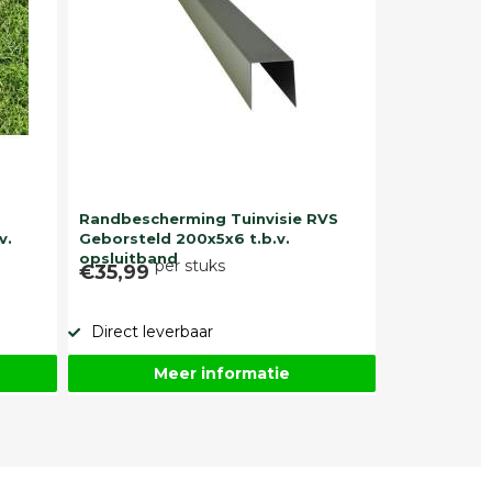
Randbescherming Tuinvisie RVS
v.
Geborsteld 200x5x6 t.b.v.
opsluitband
per stuks
€35,99
Direct leverbaar
Meer informatie