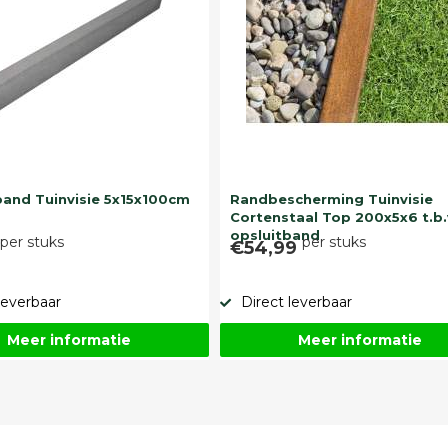
band Tuinvisie 5x15x100cm
Randbescherming Tuinvisie
Cortenstaal Top 200x5x6 t.b.
opsluitband
per stuks
per stuks
9
€54,99
leverbaar
Direct leverbaar
Meer informatie
Meer informatie