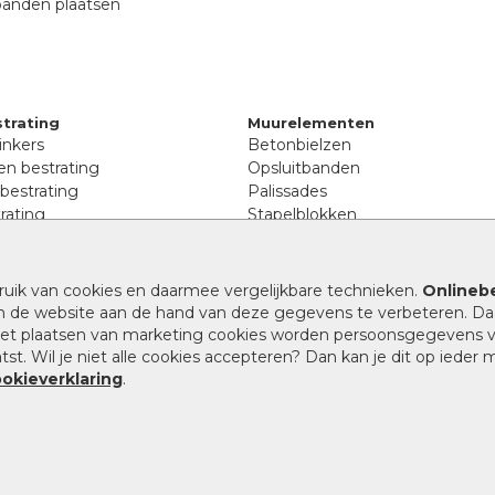
banden plaatsen
trating
Muurelementen
inkers
Betonbielzen
n bestrating
Opsluitbanden
 bestrating
Palissades
rating
Stapelblokken
inkers
Extra benodigdheden
tenen
Afwatering en diversen
lstenen
ruik van cookies en daarmee vergelijkbare technieken.
Onlinebe
Beplantings en betonelemente
nen
n de website aan de hand van deze gegevens te verbeteren. Da
Split, grind en zand
rmaat
 het plaatsen van marketing cookies worden persoonsgegevens 
Oprit tegels
band bestrating
st. Wil je niet alle cookies accepteren? Dan kan je dit op ieder
nes
ookieverklaring
.