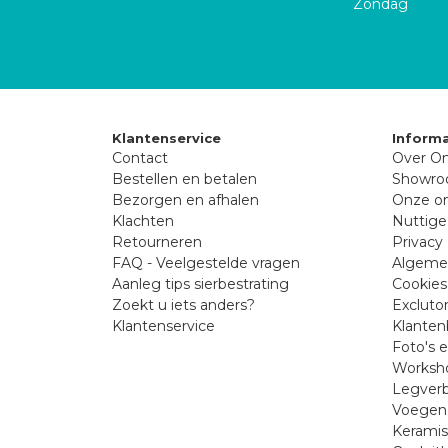
Zondag
Klantenservice
Informa
Contact
Over On
Bestellen en betalen
Showr
Bezorgen en afhalen
Onze on
Klachten
Nuttige
Retourneren
Privacy 
FAQ - Veelgestelde vragen
Algeme
Aanleg tips sierbestrating
Cookies
Zoekt u iets anders?
Excluto
Klantenservice
Klanten
Foto's 
Worksho
Legverb
Voegen 
Kerami