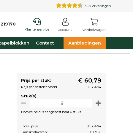
927
ervaringen
 219170
Klantenservice
account
winkelwagen
tapelblokken
Contact
Aanbiedingen
€ 60,79
Prijs per stuk:
Prijs per besteleenheid
€ 364,74
Stuk(s)
t
Hoeveelheid is aangepast naar 6 stuks.
Totaal prijs:
€ 364,74
Transportkosten:
€ 119,95