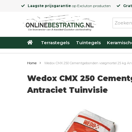
Laagste prijsgarantie
op
Excluton
producten
Grat
Terrastegels
Tuintegels
Keramisch
Home
Wedox CMX 250 Cementgebonden voegmortel 25 kg Antr
Wedox CMX 250 Cementg
Antraciet Tuinvisie