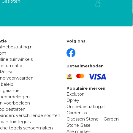
Gesloten
tie
Volg ons
linebestrating.nl
oom
line tuinwinkels
 informatie
Betaalmethoden
Policy
ne voorwaarden
 beleid
Populaire merken
n garantie
Excluton
beoordelingen
Oprey
en voorbeelden
Onlinebestrating.nl
p bestraten
Gardenlux
anden: verschillende soorten
Claessen Stone + Garden
van tuintegels
Stone Base
sche tegels schoonmaken
Alle merken