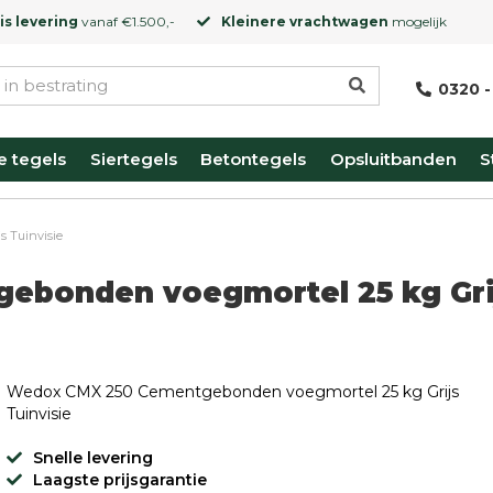
is levering
vanaf €1.500,-
Kleinere vrachtwagen
mogelijk
0320 -
e tegels
Siertegels
Betontegels
Opsluitbanden
S
 Tuinvisie
ebonden voegmortel 25 kg Gri
Wedox CMX 250 Cementgebonden voegmortel 25 kg Grijs
Tuinvisie
Snelle levering
Laagste prijsgarantie