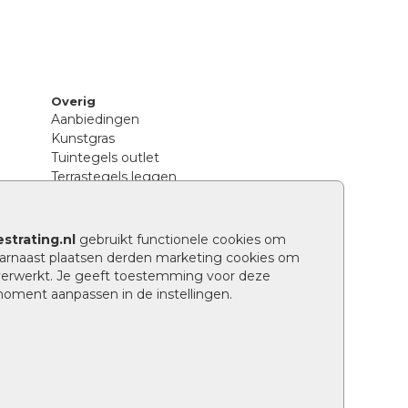
Overig
Aanbiedingen
Kunstgras
Tuintegels outlet
Terrastegels leggen
Hoe richt ik een landelijke tuin in?
Sierbestrating schoonmaken
Legpatronen betonstenen
strating.nl
gebruikt functionele cookies om
n
Hoe betonstenen onderhouden
arnaast plaatsen derden marketing cookies om
Aanlegtips voor betonstenen
verwerkt. Je geeft toestemming voor deze
Verschil betontegels en keramische
 moment aanpassen in de instellingen.
tegels
Tuin renoveren
Wat is een facetrand?
Grindpad aanleggen