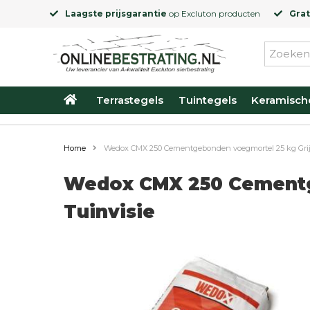
Laagste prijsgarantie
op
Excluton
producten
Grat
Terrastegels
Tuintegels
Keramisch
Home
Wedox CMX 250 Cementgebonden voegmortel 25 kg Grijs
Wedox CMX 250 Cementg
Tuinvisie