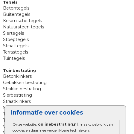
Tegels
Betontegels
Buitentegels
Keramische tegels
Natuursteen tegels
Siertegels
Stoeptegels
Straattegels
Terrastegels
Tuintegels
Tuinbestrating
Betonklinkers
Gebakken bestrating
Strakke bestrating
Sierbestrating
Straatklinkers
Straatstenen
Informatie over cookies
Trommelstenen
Tuinstenen
Onze website,
onlinebestrating.nl
, maakt gebruik van
Waalformaat
cookies en daarmee vergelijkbare technieken.
Wildverband bestrating