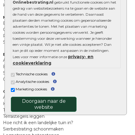
Onlinebestrating.nl
gebruikt functionele cookies om het
Kingstones
gedrag van websitebezoekers na te gaan en de website aan
de hand van deze gegevens te verbeteren. Daarnaast
Muurelementen
plaatsen derden marketing cookies om gepersonaliseerde
Betonbielzen
advertenties te tonen. Met het plaatsen van marketing
Opsluitbanden
cookies worden persoonsgegevens verwerkt. Je geeft
Palissades
toestemming voor deze verwerking wanneer je hieronder
Stapelblokken
een vinkje plaatst. Wil je niet alle cookies accepteren? Dan
kan je dit op ieder moment aanpassen in de instellingen.
Extra benodigdheden
privacy- en
Lees voor meer informatie onze
Afwatering en diversen
cookieverklaring
.
Beplantings en betonelementen
Split, grind en zand
Technische cookies
Oprit tegels
Analytische cookies
Marketing cookies
Overig
Aanbiedingen
Doorgaan naar de
Kunstgras
website
Tuintegels outlet
Terrastegels leggen
Hoe richt ik een landelijke tuin in?
Sierbestrating schoonmaken