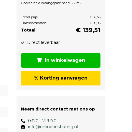
Hoeveelheid is aangepast naar 0.72 m2.
Totaal prijs:
€ 39,56
Transportkosten:
€ 99,95
€
139,51
Totaal:
Direct leverbaar
In winkelwagen
% Korting aanvragen
Neem direct contact met ons op
0320 - 219170
info@onlinebestrating.nl