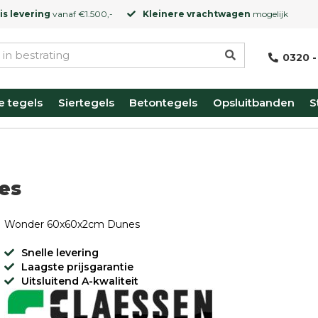
is levering
vanaf €1.500,-
Kleinere vrachtwagen
mogelijk
0320 -
e tegels
Siertegels
Betontegels
Opsluitbanden
S
es
Wonder 60x60x2cm Dunes
Snelle levering
Laagste prijsgarantie
Uitsluitend A-kwaliteit