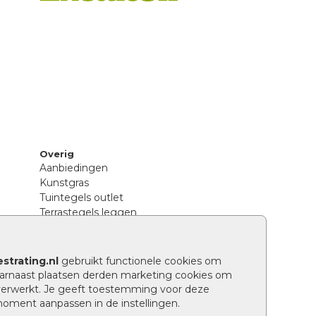
Overig
Aanbiedingen
Kunstgras
Tuintegels outlet
Terrastegels leggen
Hoe richt ik een landelijke tuin in?
Sierbestrating schoonmaken
Legpatronen betonstenen
strating.nl
gebruikt functionele cookies om
n
Hoe betonstenen onderhouden
arnaast plaatsen derden marketing cookies om
Aanlegtips voor betonstenen
verwerkt. Je geeft toestemming voor deze
Verschil betontegels en keramische
 moment aanpassen in de instellingen.
tegels