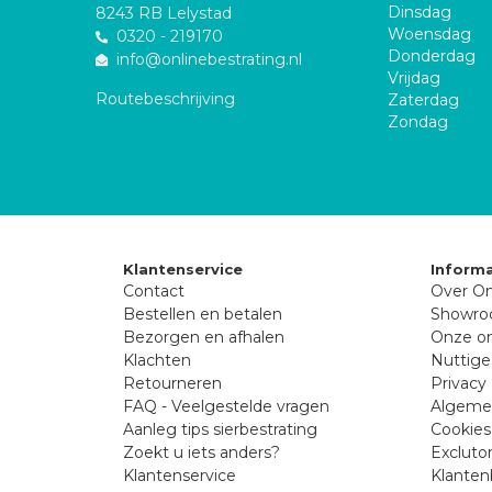
Dinsdag
8243 RB Lelystad
Woensdag
0320 - 219170
Donderdag
info@onlinebestrating.nl
Vrijdag
Routebeschrijving
Zaterdag
Zondag
Klantenservice
Informa
Contact
Over On
Bestellen en betalen
Showr
Bezorgen en afhalen
Onze on
Klachten
Nuttige
Retourneren
Privacy 
FAQ - Veelgestelde vragen
Algeme
Aanleg tips sierbestrating
Cookies
Zoekt u iets anders?
Excluto
Klantenservice
Klanten