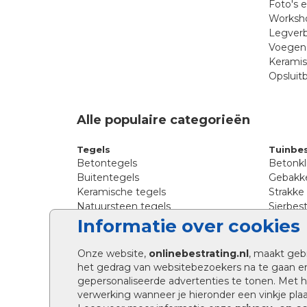
Foto's 
Worksho
Legverb
Voegen 
Kerami
Opsluit
Alle populaire categorieën
Tegels
Tuinbes
Betontegels
Betonkl
Buitentegels
Gebakke
Keramische tegels
Strakke
Natuursteen tegels
Sierbest
Siertegels
Straatkl
Informatie over cookies
Stoeptegels
Straats
Straattegels
Tromme
Onze website,
onlinebestrating.nl
, maakt geb
Terrastegels
Tuinste
het gedrag van websitebezoekers na te gaan e
Tuintegels
Waalfo
gepersonaliseerde advertenties te tonen. Met
Wildver
verwerking wanneer je hieronder een vinkje plaat
Kingsto