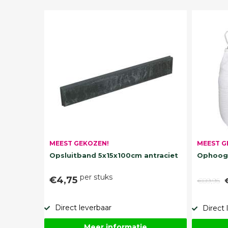
MEEST G
MEEST GEKOZEN!
Ophoogz
Opsluitband 5x15x100cm antraciet
per stuks
€4,75
€89,95
Direct leverbaar
Direct 
Meer informatie