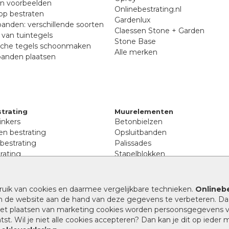
en voorbeelden
Onlinebestrating.nl
p bestraten
Gardenlux
anden: verschillende soorten
Claessen Stone + Garden
van tuintegels
Stone Base
sche tegels schoonmaken
Alle merken
banden plaatsen
trating
Muurelementen
inkers
Betonbielzen
n bestrating
Opsluitbanden
 bestrating
Palissades
rating
Stapelblokken
inkers
Extra benodigdheden
tenen
Afwatering en diversen
lstenen
ruik van cookies en daarmee vergelijkbare technieken.
Onlinebe
Beplantings en betonelemente
nen
n de website aan de hand van deze gegevens te verbeteren. Da
Split, grind en zand
rmaat
 het plaatsen van marketing cookies worden persoonsgegevens 
Oprit tegels
band bestrating
st. Wil je niet alle cookies accepteren? Dan kan je dit op ieder
nes