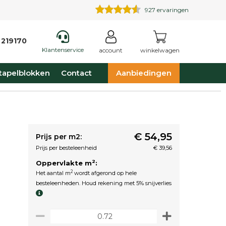
927
ervaringen
 219170
Klantenservice
account
winkelwagen
tapelblokken
Contact
Aanbiedingen
€ 54,95
Prijs per m2:
Prijs per besteleenheid
€ 39,56
2
Oppervlakte m
:
2
Het aantal m
wordt afgerond op hele
besteleenheden. Houd rekening met 5% snijverlies