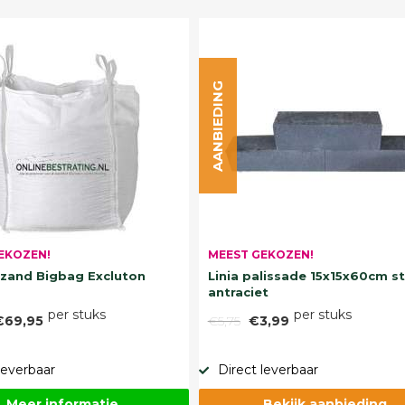
AANBIEDING
EKOZEN!
MEEST GEKOZEN!
and Bigbag Excluton
Linia palissade 15x15x60cm s
antraciet
per stuks
per stuks
€69,95
€5,75
€3,99
leverbaar
Direct leverbaar
Meer informatie
Bekijk aanbieding