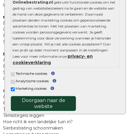
Onlinebestrating.nl
gebruikt functionele cookies om het
Kingstones
gedrag van websitebezoekers na te gaan en de website aan
de hand van deze gegevens te verbeteren. Daarnaast
Muurelementen
plaatsen derden marketing cookies om gepersonaliseerde
Betonbielzen
advertenties te tonen. Met het plaatsen van marketing
Opsluitbanden
cookies worden persoonsgegevens verwerkt. Je geeft
Palissades
toestemming voor deze verwerking wanneer je hieronder
Stapelblokken
een vinkje plaatst. Wil je niet alle cookies accepteren? Dan
kan je dit op ieder moment aanpassen in de instellingen.
Extra benodigdheden
privacy- en
Lees voor meer informatie onze
Afwatering en diversen
cookieverklaring
.
Beplantings en betonelementen
Split, grind en zand
Technische cookies
Oprit tegels
Analytische cookies
Marketing cookies
Overig
Aanbiedingen
Doorgaan naar de
Kunstgras
website
Tuintegels outlet
Terrastegels leggen
Hoe richt ik een landelijke tuin in?
Sierbestrating schoonmaken