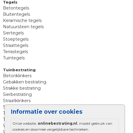
Tegels
Betontegels
Buitentegels
Keramische tegels
Natuursteen tegels
Siertegels
Stoeptegels
Straattegels
Terrastegels
Tuintegels
Tuinbestrating
Betonklinkers
Gebakken bestrating
Strakke bestrating
Sierbestrating
Straatklinkers
Straatstenen
Informatie over cookies
Trommelstenen
Tuinstenen
Onze website,
onlinebestrating.nl
, maakt gebruik van
Waalformaat
cookies en daarmee vergelijkbare technieken.
Wildverband bestrating