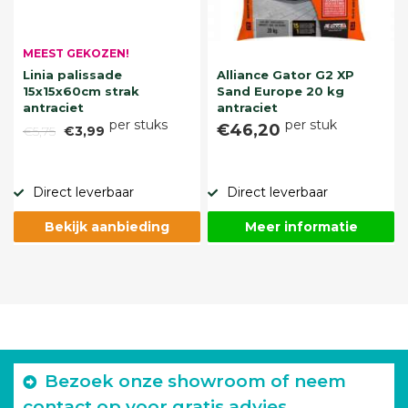
MEEST GEKOZEN!
Linia palissade
Alliance Gator G2 XP
15x15x60cm strak
Sand Europe 20 kg
antraciet
antraciet
per stuks
per stuk
€46,20
€5,75
€3,99
Direct leverbaar
Direct leverbaar
Bekijk aanbieding
Meer informatie
Bezoek onze showroom of neem
contact op voor gratis advies