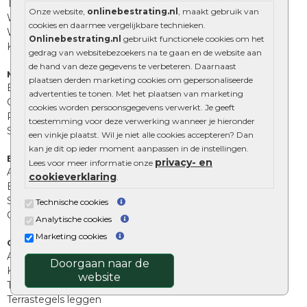
Tuinstenen
Onze website,
onlinebestrating.nl
, maakt gebruik van
Waalformaat
cookies en daarmee vergelijkbare technieken.
Wildverband bestrating
Onlinebestrating.nl
gebruikt functionele cookies om het
Kingstones
gedrag van websitebezoekers na te gaan en de website aan
de hand van deze gegevens te verbeteren. Daarnaast
Muurelementen
plaatsen derden marketing cookies om gepersonaliseerde
Betonbielzen
advertenties te tonen. Met het plaatsen van marketing
Opsluitbanden
cookies worden persoonsgegevens verwerkt. Je geeft
Palissades
toestemming voor deze verwerking wanneer je hieronder
Stapelblokken
een vinkje plaatst. Wil je niet alle cookies accepteren? Dan
kan je dit op ieder moment aanpassen in de instellingen.
Extra benodigdheden
privacy- en
Lees voor meer informatie onze
Afwatering en diversen
cookieverklaring
.
Beplantings en betonelementen
Split, grind en zand
Technische cookies
Oprit tegels
Analytische cookies
Marketing cookies
Overig
Aanbiedingen
Doorgaan naar de
Kunstgras
website
Tuintegels outlet
Terrastegels leggen