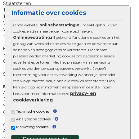
Straatstenen
Trommelstenen
Informatie over cookies
Tuinstenen
Waalformaat
Onze website,
onlinebestrating.nl
, maakt gebruik van
Wildverband bestrating
cookies en daarmee vergelijkbare technieken.
Kingstones
Onlinebestrating.nl
gebruikt functionele cookies om het
gedrag van websitebezoekers na te gaan en de website aan
Muurelementen
de hand van deze gegevens te verbeteren. Daarnaast
Betonbielzen
plaatsen derden marketing cookies om gepersonaliseerde
Opsluitbanden
advertenties te tonen. Met het plaatsen van marketing
Palissades
cookies worden persoonsgegevens verwerkt. Je geeft
Stapelblokken
toestemming voor deze verwerking wanneer je hieronder
een vinkje plaatst. Wil je niet alle cookies accepteren? Dan
Extra benodigdheden
kan je dit op ieder moment aanpassen in de instellingen.
Afwatering en diversen
privacy- en
Lees voor meer informatie onze
Beplantings en betonelementen
cookieverklaring
.
Split, grind en zand
Technische cookies
Oprit tegels
Analytische cookies
Overig
Marketing cookies
Aanbiedingen
Kunstgras