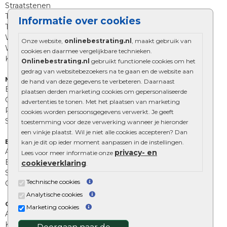
Straatstenen
Trommelstenen
Informatie over cookies
Tuinstenen
Waalformaat
Onze website,
onlinebestrating.nl
, maakt gebruik van
Wildverband bestrating
cookies en daarmee vergelijkbare technieken.
Kingstones
Onlinebestrating.nl
gebruikt functionele cookies om het
gedrag van websitebezoekers na te gaan en de website aan
Muurelementen
de hand van deze gegevens te verbeteren. Daarnaast
Betonbielzen
plaatsen derden marketing cookies om gepersonaliseerde
Opsluitbanden
advertenties te tonen. Met het plaatsen van marketing
Palissades
cookies worden persoonsgegevens verwerkt. Je geeft
Stapelblokken
toestemming voor deze verwerking wanneer je hieronder
een vinkje plaatst. Wil je niet alle cookies accepteren? Dan
Extra benodigdheden
kan je dit op ieder moment aanpassen in de instellingen.
Afwatering en diversen
privacy- en
Lees voor meer informatie onze
Beplantings en betonelementen
cookieverklaring
.
Split, grind en zand
Technische cookies
Oprit tegels
Analytische cookies
Overig
Marketing cookies
Aanbiedingen
Kunstgras