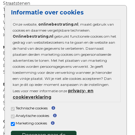
Straatstenen
Trommelstenen
Informatie over cookies
Tuinstenen
Waalformaat
Onze website,
onlinebestrating.nl
, maakt gebruik van
Wildverband bestrating
cookies en daarmee vergelijkbare technieken.
Kingstones
Onlinebestrating.nl
gebruikt functionele cookies om het
gedrag van websitebezoekers na te gaan en de website aan
Muurelementen
de hand van deze gegevens te verbeteren. Daarnaast
Betonbielzen
plaatsen derden marketing cookies om gepersonaliseerde
Opsluitbanden
advertenties te tonen. Met het plaatsen van marketing
Palissades
cookies worden persoonsgegevens verwerkt. Je geeft
Stapelblokken
toestemming voor deze verwerking wanneer je hieronder
een vinkje plaatst. Wil je niet alle cookies accepteren? Dan
Extra benodigdheden
kan je dit op ieder moment aanpassen in de instellingen.
Afwatering en diversen
privacy- en
Lees voor meer informatie onze
Beplantings en betonelementen
cookieverklaring
.
Split, grind en zand
Technische cookies
Oprit tegels
Analytische cookies
Overig
Marketing cookies
Aanbiedingen
Kunstgras