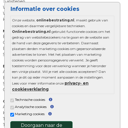
Tuinstenen
Waalformaat
Informatie over cookies
Wildverband bestrating
Kingstones
Onze website,
onlinebestrating.nl
, maakt gebruik van
cookies en daarmee vergelijkbare technieken.
Muurelementen
Onlinebestrating.nl
gebruikt functionele cookies om het
Betonbielzen
gedrag van websitebezoekers na te gaan en de website aan
Opsluitbanden
de hand van deze gegevens te verbeteren. Daarnaast
Palissades
plaatsen derden marketing cookies om gepersonaliseerde
Stapelblokken
advertenties te tonen. Met het plaatsen van marketing
cookies worden persoonsgegevens verwerkt. Je geeft
toestemming voor deze verwerking wanneer je hieronder
Extra benodigdheden
Afwatering en diversen
een vinkje plaatst. Wil je niet alle cookies accepteren? Dan
kan je dit op ieder moment aanpassen in de instellingen.
Beplantings en betonelementen
privacy- en
Lees voor meer informatie onze
Split, grind en zand
cookieverklaring
.
Oprit tegels
Technische cookies
Overig
Aanbiedingen
Analytische cookies
Kunstgras
Marketing cookies
Tuintegels outlet
Terrastegels leggen
Doorgaan naar de