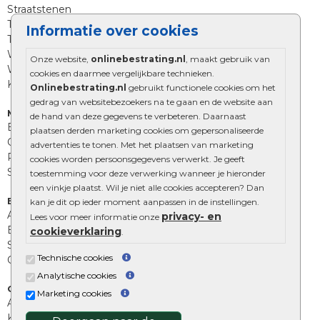
Straatstenen
Trommelstenen
Informatie over cookies
Tuinstenen
Waalformaat
Onze website,
onlinebestrating.nl
, maakt gebruik van
Wildverband bestrating
cookies en daarmee vergelijkbare technieken.
Kingstones
Onlinebestrating.nl
gebruikt functionele cookies om het
gedrag van websitebezoekers na te gaan en de website aan
Muurelementen
de hand van deze gegevens te verbeteren. Daarnaast
Betonbielzen
plaatsen derden marketing cookies om gepersonaliseerde
Opsluitbanden
advertenties te tonen. Met het plaatsen van marketing
Palissades
cookies worden persoonsgegevens verwerkt. Je geeft
Stapelblokken
toestemming voor deze verwerking wanneer je hieronder
een vinkje plaatst. Wil je niet alle cookies accepteren? Dan
Extra benodigdheden
kan je dit op ieder moment aanpassen in de instellingen.
Afwatering en diversen
privacy- en
Lees voor meer informatie onze
Beplantings en betonelementen
cookieverklaring
.
Split, grind en zand
Technische cookies
Oprit tegels
Analytische cookies
Overig
Marketing cookies
Aanbiedingen
Kunstgras