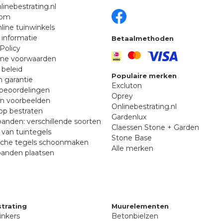
linebestrating.nl
oom
line tuinwinkels
 informatie
Betaalmethoden
Policy
ne voorwaarden
 beleid
Populaire merken
n garantie
Excluton
beoordelingen
Oprey
en voorbeelden
Onlinebestrating.nl
p bestraten
Gardenlux
anden: verschillende soorten
Claessen Stone + Garden
van tuintegels
Stone Base
sche tegels schoonmaken
Alle merken
banden plaatsen
trating
Muurelementen
inkers
Betonbielzen