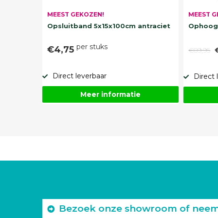
MEEST G
MEEST GEKOZEN!
Ophoogz
Opsluitband 5x15x100cm antraciet
per stuks
€4,75
€89,95
Direct leverbaar
Direct 
Meer informatie
Bezoek onze showroom of neem c