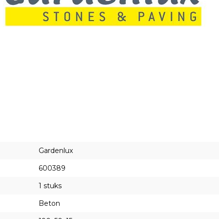
Gardenlux
600389
1 stuks
Beton