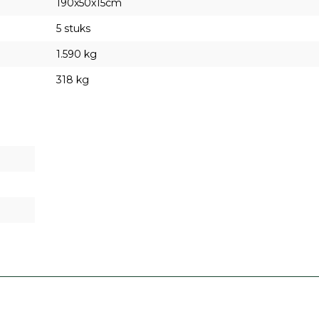
190x50x15cm
5 stuks
1.590 kg
318 kg