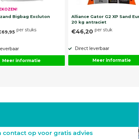
EKOZEN!
and Bigbag Excluton
Alliance Gator G2 XP Sand Eu
20 kg antraciet
per stuks
per stuk
€46,20
€69,95
Direct leverbaar
leverbaar
Meer informatie
Meer informatie
ontact op voor gratis advies