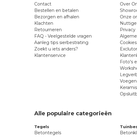
Contact
Over On
Bestellen en betalen
Showr
Bezorgen en afhalen
Onze on
Klachten
Nuttige
Retourneren
Privacy 
FAQ - Veelgestelde vragen
Algeme
Aanleg tips sierbestrating
Cookies
Zoekt u iets anders?
Excluto
Klantenservice
Klanten
Foto's 
Worksho
Legverb
Voegen 
Kerami
Opsluit
Alle populaire categorieën
Tegels
Tuinbes
Betontegels
Betonkl