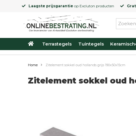
Laagste prijsgarantie
op
Excluton
producten
Grat
Terrastegels
Tuintegels
Keramisch
Home
Zitelement sokkel oud hollands grijs 190x50x15cm
Zitelement sokkel oud h