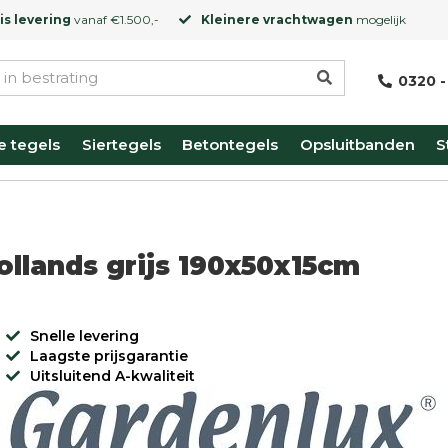
is levering
vanaf €1.500,-
Kleinere vrachtwagen
mogelijk
0320 -
e tegels
Siertegels
Betontegels
Opsluitbanden
S
ollands grijs 190x50x15cm
Snelle levering
Laagste prijsgarantie
Uitsluitend A-kwaliteit