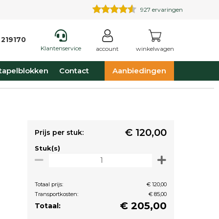
927
ervaringen
 219170
Klantenservice
account
winkelwagen
tapelblokken
Contact
Aanbiedingen
€ 120,00
Prijs per stuk:
Stuk(s)
Totaal prijs:
€ 120,00
Transportkosten:
€ 85,00
€
205,00
Totaal: